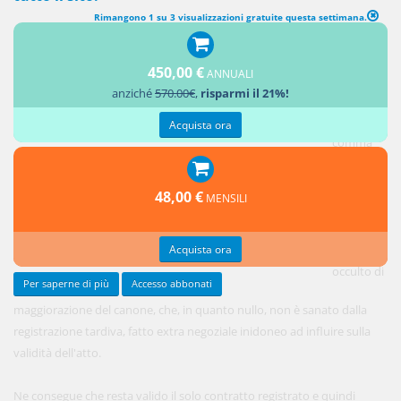
Rimangono 1 su 3 visualizzazioni gratuite questa settimana.
450,00 €
ANNUALI
La nullità
anziché
570.00€
,
risparmi il 21%!
prevista
dal primo
Acquista ora
comma
dell'art. 13
della L. n.
48,00 €
MENSILI
431/1998,
sanziona il
Acquista ora
patto
occulto di
Per saperne di più
Accesso abbonati
maggiorazione del canone, che, in quanto nullo, non è sanato dalla
registrazione tardiva, fatto extra negoziale inidoneo ad influire sulla
validità dell'atto.
Ne consegue che resta valido il solo contratto registrato e quindi