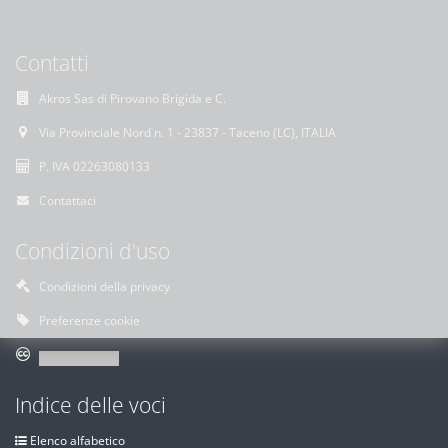
Contatti
Akros Sas di Pirovano Brigida e C.
Via Provinciale Nord n. 1 - 23837 - Taceno (LC), ITALIA
P. IVA 02263080133
Contattaci
Condizioni d'uso
Condizioni della privacy
Preferenze cookie
Indice delle voci
Elenco alfabetico