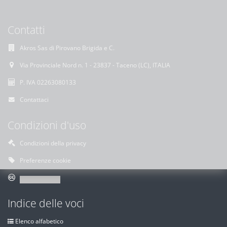
Contatti
Akros Sas di Pirovano Brigida e C.
Via Provinciale Nord n. 1 - 23837 - Taceno (LC), ITALIA
P. IVA 02263080133
Contattaci
Condizioni d'uso
Condizioni della privacy
Preferenze cookie
Indice delle voci
Elenco alfabetico