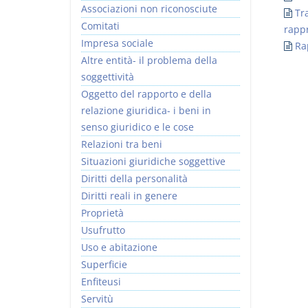
Associazioni non riconosciute
Tr
Comitati
rapp
Impresa sociale
Ra
Altre entità- il problema della
soggettività
Usufrutto Uso e
Prescrizione e
Oggetto del rapporto e della
Abitazione
decadenza
relazione giuridica- i beni in
D. Minussi
D. Minussi
senso giuridico e le cose
Versione ebook
Versione ebook
€ 4,19
€ 4,19
Relazioni tra beni
(iva incl.)
(iva incl.)
Situazioni giuridiche soggettive
Diritti della personalità
Diritti reali in genere
Proprietà
Usufrutto
Uso e abitazione
Superficie
Enfiteusi
Servitù