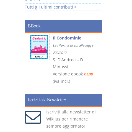
Tutti gli ultimi contributi >
E-Book
tratti
Il Condominio
La riforma di cui alla legge
ook
€ 5,99
220/2012
S. D'Andrea – D.
Minussi
(
Versione ebook
€ 6,99
(iva incl.)
Iscriviti alla Newsletter
Iscriviti alla newsletter di
WikiJus per rimanere
sempre aggiornato!