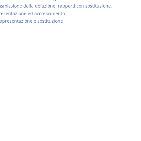
asmissione della delazione: rapporti con sostituzione,
resentazione ed accrescimento
ppresentazione e sostituzione
Rapporto e
I Singoli Con
relazione giuridica
D. Minussi
D. Minussi
Versione eb
Versione ebook
(iva incl.)
€ 5,99
(iva incl.)