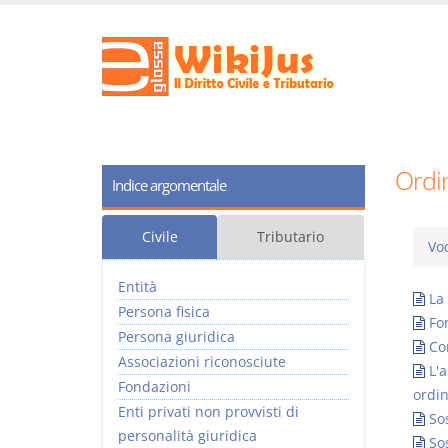
Ordi
Indice argomentale
Civile
Tributario
Voc
Entità
La
Persona fisica
Fo
Persona giuridica
Co
Associazioni riconosciute
L'a
Fondazioni
ordin
Enti privati non provvisti di
So
personalità giuridica
Sos