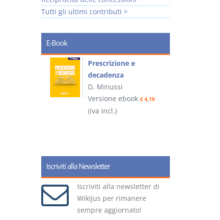
Tutti gli ultimi contributi >
E-Book
so e
Prescrizione e
decadenza
D. Minussi
ook
Versione ebook
€ 4,19
€ 4,19
(iva incl.)
(
Iscriviti alla Newsletter
Iscriviti alla newsletter di
WikiJus per rimanere
sempre aggiornato!