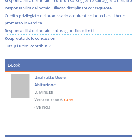
Responsabilità del notaio: i controlli sui soggetti e sull'oggetto dell'atto
Responsabilità del notaio: l'illecito disciplinare conseguente
Credito privilegiato del promissario acquirente e ipoteche sul bene
promesso in vendita
Responsabilità del notaio: natura giuridica e limiti
Reciprocità delle concessioni
Tutti gli ultimi contributi >
E-Book
Usufrutto Uso e
Abitazione
D. Minussi
Versione ebook
€ 4,19
(iva incl.)