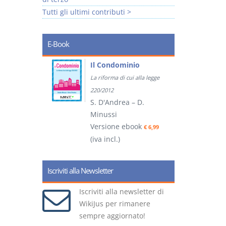
Tutti gli ultimi contributi >
E-Book
tratti
Il Condominio
La riforma di cui alla legge
ook
€ 5,99
220/2012
S. D'Andrea – D.
Minussi
(
Versione ebook
€ 6,99
(iva incl.)
Iscriviti alla Newsletter
Iscriviti alla newsletter di
WikiJus per rimanere
sempre aggiornato!