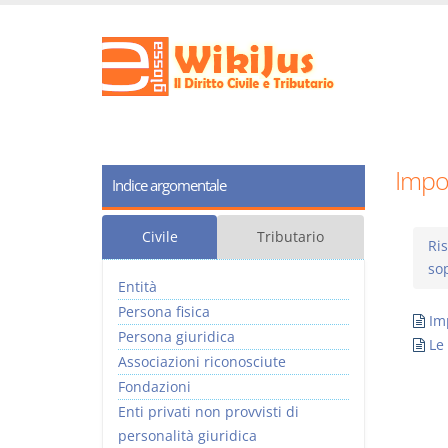
Impos
Indice argomentale
Civile
Tributario
Ris
so
Entità
Persona fisica
Im
Persona giuridica
Le
Associazioni riconosciute
Fondazioni
Enti privati non provvisti di
personalità giuridica