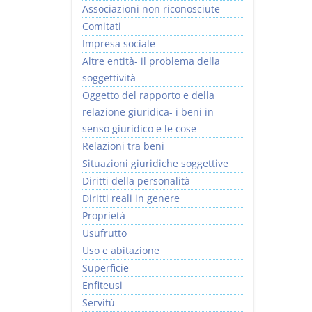
Associazioni non riconosciute
Comitati
Impresa sociale
Altre entità- il problema della
soggettività
Usufrutto Uso e
Prescrizione e
Oggetto del rapporto e della
Abitazione
decadenza
relazione giuridica- i beni in
D. Minussi
D. Minussi
senso giuridico e le cose
Versione ebook
Versione ebook
€ 4,19
€ 4,19
Relazioni tra beni
(iva incl.)
(iva incl.)
Situazioni giuridiche soggettive
Diritti della personalità
Diritti reali in genere
Proprietà
Usufrutto
Uso e abitazione
Superficie
Enfiteusi
Servitù