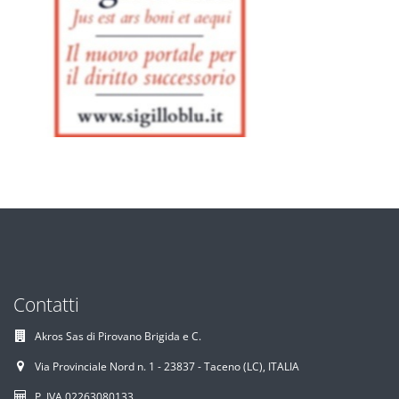
Contatti
Akros Sas di Pirovano Brigida e C.
Via Provinciale Nord n. 1 - 23837 - Taceno (LC), ITALIA
P. IVA 02263080133