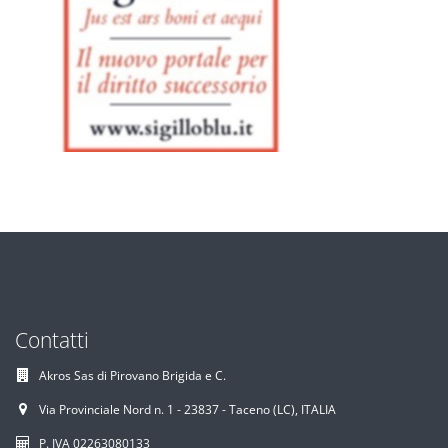
Contatti
Akros Sas di Pirovano Brigida e C.
Via Provinciale Nord n. 1 - 23837 - Taceno (LC), ITALIA
P. IVA 02263080133