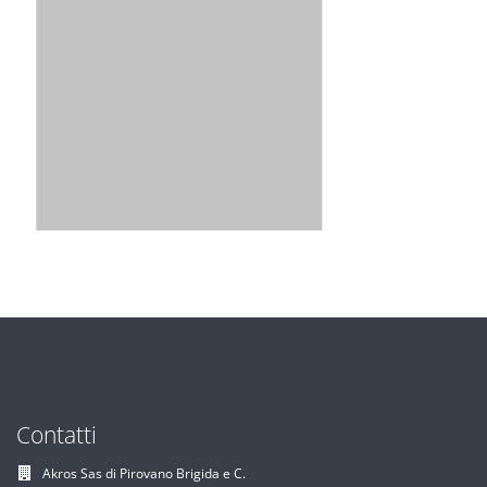
Contatti
Akros Sas di Pirovano Brigida e C.