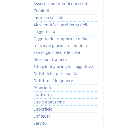
Associazioni non riconosciute
Comitati
Impresa sociale
Altre entità- il problema della
soggettività
Prescrizione e
Rapporto e
Oggetto del rapporto e della
decadenza
relazione giuridica
relazione giuridica- i beni in
D. Minussi
D. Minussi
senso giuridico e le cose
Versione ebook
Versione ebook
€ 4,19
€ 5,99
Relazioni tra beni
(iva incl.)
(iva incl.)
Situazioni giuridiche soggettive
Diritti della personalità
Diritti reali in genere
Proprietà
Usufrutto
Uso e abitazione
Superficie
Enfiteusi
Servitù