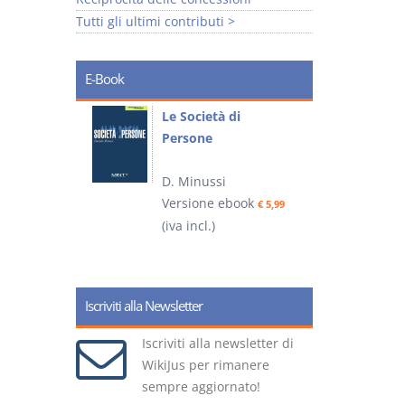
Tutti gli ultimi contributi >
E-Book
io
Le Società di
I
Persone
 alla legge
D. Minussi
– D.
Versione ebook
(
€ 5,99
(iva incl.)
ook
€ 6,99
Iscriviti alla Newsletter
Iscriviti alla newsletter di
WikiJus per rimanere
sempre aggiornato!