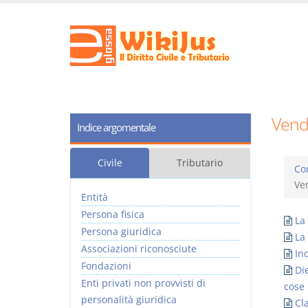
Vend
Indice argomentale
Civile
Tributario
Co
Ve
Entità
Persona fisica
La
Persona giuridica
La
Associazioni riconosciute
In
Fondazioni
Di
Enti privati non provvisti di
cose 
personalità giuridica
Cl