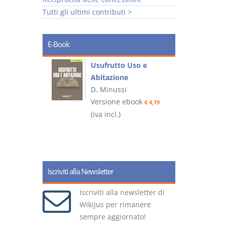
Tutti gli ultimi contributi >
E-Book
liminari
Usufrutto Uso e
Abitazione
D. Minussi
ook
Versione ebook
€ 4,19
€ 4,19
(iva incl.)
(
Iscriviti alla Newsletter
Iscriviti alla newsletter di
WikiJus per rimanere
sempre aggiornato!