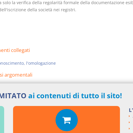
a solo la verifica della regolarità formale della documentazione esib
 dell'iscrizione della società nei registri.
nti collegati
conoscimento, l'omologazione
si argomentali
ENZE
Appello di Palermo
IMITATO
ai contenuti di tutto il sito!
ngi un commento
L