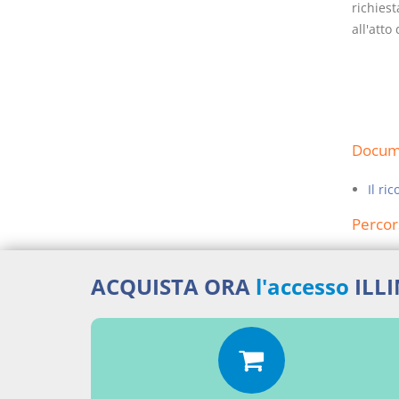
richiest
all'atto
Docume
Il ri
Percor
SENT
ACQUISTA ORA
l'accesso
ILL
Aggiu