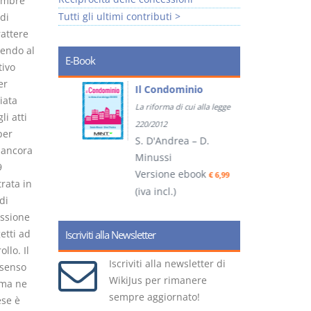
vembre
Tutti gli ultimi contributi >
di
rattere
rendo al
E-Book
tivo
er
tratti
Il Condominio
iata
La riforma di cui alla legge
i atti
ook
€ 5,99
220/2012
per
S. D'Andrea – D.
 ancora
Minussi
9
(
Versione ebook
€ 6,99
rata in
(iva incl.)
di
ssione
etti ad
Iscriviti alla Newsletter
llo. Il
Iscriviti alla newsletter di
 senso
WikiJus per rimanere
 ma ne
sempre aggiornato!
ese è