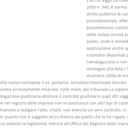
L'art.32 legge 24 no
2000 n. 340, è norma 
diritto pubblico di ca
procedimentale, affe
procedimento costitu
della nuova società p
Rapporto e
I Singoli Con
azioni, onde è immed
relazione giuridica
D. Minussi
applicazione anche agl
D. Minussi
Versione eb
costitutivi depositati 
Versione ebook
(iva incl.)
€ 5,99
l'omologazione e non
(iva incl.)
omologati alla data ( 
dicembre 2000) di ent
ella nuova normativa e va, pertanto, annullato l'eventuale decreto 
zione erroneamente emanato, nelle more, dal tribunale.La soppre
logazione giudiziaria abolisce il controllo giudiziario sugli atti sogg
ne nel registro delle imprese non lo sostituisce con altri tipi di contro
hiamato a redigere l'atto, infatti, non esercita un vero controllo, in
 in quanto non è soggetto terzo diverso da quello che lo ha rogato,
ce soltanto la legittimità; mentre all'Ufficio del Registro delle impr