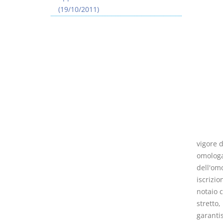
(19/10/2011)
Usufrutto Uso e
Prescrizione e
Abitazione
decadenza
D. Minussi
D. Minussi
Versione ebook
Versione ebook
€ 4,19
€ 4,19
(iva incl.)
(iva incl.)
vigore d
omologa
dell'omo
iscrizio
notaio c
stretto,
garantis