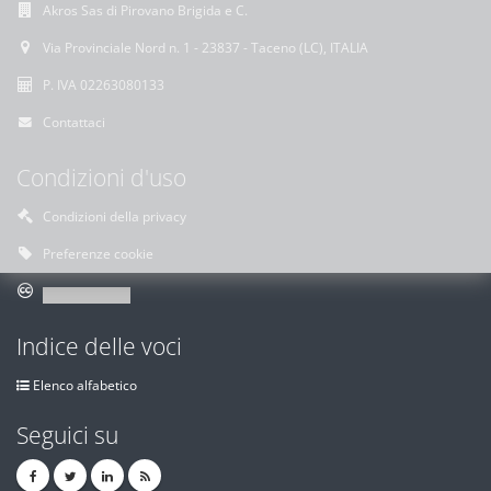
Akros Sas di Pirovano Brigida e C.
Via Provinciale Nord n. 1 - 23837 - Taceno (LC), ITALIA
P. IVA 02263080133
Contattaci
Condizioni d'uso
Condizioni della privacy
Preferenze cookie
Indice delle voci
Elenco alfabetico
Seguici su