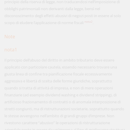
principio della riserva di legge, non traducendosi nell’imposizione di
obblighi patrimoniali non derivanti dalla legge, bensì nel
disconoscimento degli effetti abusivi di negozi posti in essere al solo
nota2
scopo di eludere l’applicazione di norme fiscali
.
Note
nota1
Il principio dell’abuso del diritto in ambito tributario deve essere
applicato con particolare cautela, essendo necessario trovare una
giusta linea di confine tra pianificazione fiscale eccessivamente
aggressiva e libertà di scelta delle forme giuridiche, soprattutto
quando si tratta di attività di impresa, e non di mere operazioni
finanziarie (ad esempio dividend washing e dividend stripping), di
artificioso frazionamento di contratti o di anomala interposizione di
stretti congiunti, ma di ristrutturazioni societarie, soprattutto quando
le stesse avvengono nell’ambito di grandi gruppi d’imprese. Non
rivestono carattere “abusivo” le operazioni di ristrutturazione
aziendale poste in essere da un’impresa al fine di migliorarne struttura