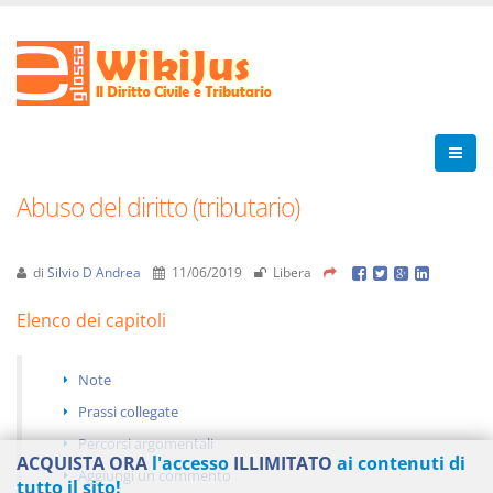
Abuso del diritto (tributario)
di
Silvio D Andrea
11/06/2019
Libera
Elenco dei capitoli
Note
Prassi collegate
Percorsi argomentali
ACQUISTA ORA
l'accesso
ILLIMITATO
ai contenuti di
Aggiungi un commento
tutto il sito!