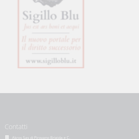
Contatti
Akros Sas di Pirovano Brigida e C.