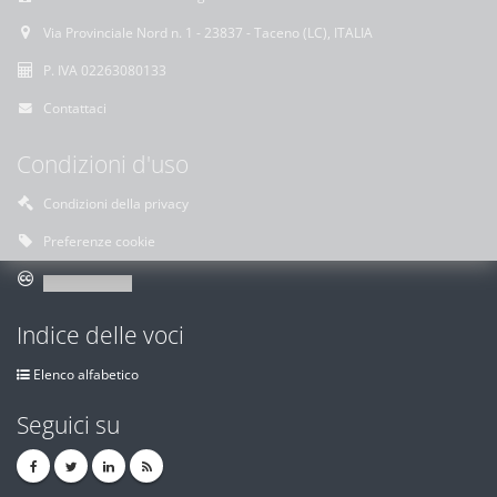
Via Provinciale Nord n. 1 - 23837 - Taceno (LC), ITALIA
P. IVA 02263080133
Contattaci
Condizioni d'uso
Condizioni della privacy
Preferenze cookie
Indice delle voci
Elenco alfabetico
Seguici su