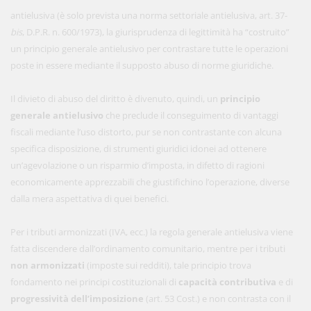
antielusiva (è solo prevista una norma settoriale antielusiva, art. 37-
bis
, D.P.R. n. 600/1973), la giurisprudenza di legittimità ha “costruito”
un principio generale antielusivo per contrastare tutte le operazioni
poste in essere mediante il supposto abuso di norme giuridiche.
Il divieto di abuso del diritto è divenuto, quindi, un
principio
generale
antielusivo
che preclude il conseguimento di vantaggi
fiscali mediante l’uso distorto, pur se non contrastante con alcuna
specifica disposizione, di strumenti giuridici idonei ad ottenere
un’agevolazione o un risparmio d’imposta, in difetto di ragioni
economicamente apprezzabili che giustifichino l’operazione, diverse
dalla mera aspettativa di quei benefici.
Per i tributi armonizzati (IVA, ecc.) la regola generale antielusiva viene
fatta discendere dall’ordinamento comunitario, mentre per i tributi
non armonizzati
(imposte sui redditi), tale principio trova
fondamento nei principi costituzionali di
capacità contributiva
e di
progressività dell’imposizione
(art. 53 Cost.) e non contrasta con il