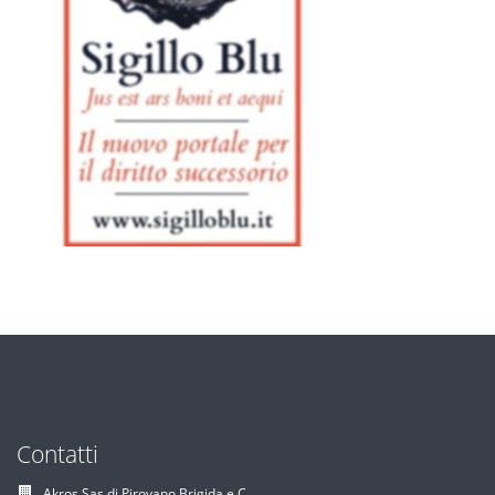
Contatti
Akros Sas di Pirovano Brigida e C.