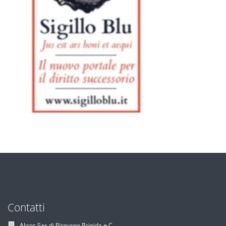
Contatti
Akros Sas di Pirovano Brigida e C.