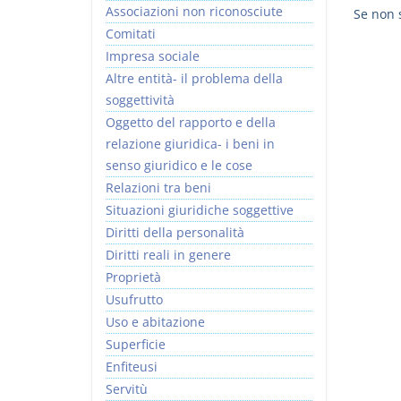
Associazioni non riconosciute
Se non s
Comitati
Impresa sociale
Altre entità- il problema della
soggettività
I Vincoli Preliminari
Oggetto del rapporto e della
relazione giuridica- i beni in
D. Minussi
senso giuridico e le cose
Versione ebook
€ 4,19
Relazioni tra beni
(iva incl.)
Situazioni giuridiche soggettive
Diritti della personalità
Diritti reali in genere
Proprietà
Usufrutto
Uso e abitazione
Superficie
Enfiteusi
Servitù