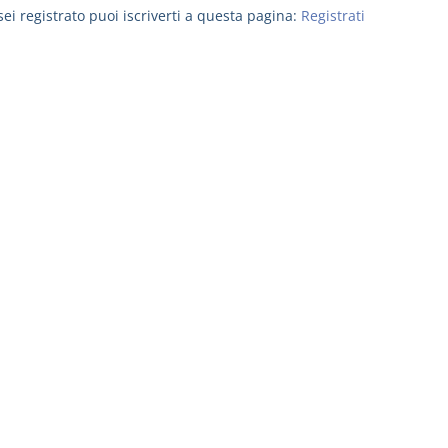
ei registrato puoi iscriverti a questa pagina:
Registrati
Usufrutto Uso e
Prescrizione
Abitazione
decadenza
D. Minussi
D. Minussi
Versione ebook
Versione eb
€ 4,19
(iva incl.)
(iva incl.)