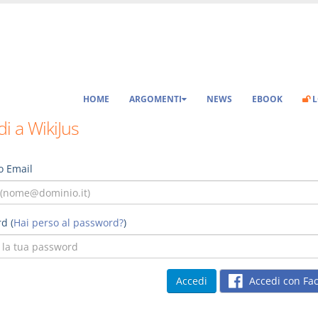
HOME
ARGOMENTI
NEWS
EBOOK
L
i a WikiJus
o Email
d (
Hai perso al password?
)
Accedi con Fa