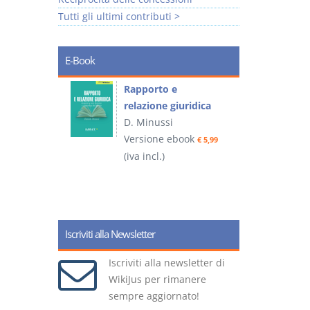
Tutti gli ultimi contributi >
E-Book
 e
Rapporto e
I
relazione giuridica
D. Minussi
ook
Versione ebook
(
€ 4,19
€ 5,99
(iva incl.)
Iscriviti alla Newsletter
Iscriviti alla newsletter di
WikiJus per rimanere
sempre aggiornato!