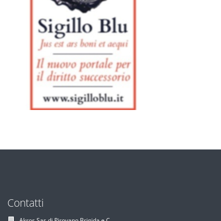
Contatti
Akros Sas di Pirovano Brigida e C.