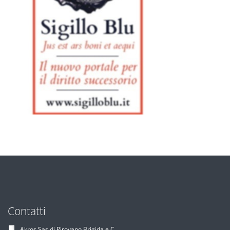
Contatti
Akros Sas di Pirovano Brigida e C.