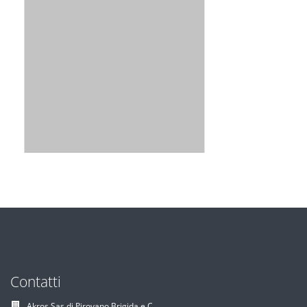
Contatti
Akros Sas di Pirovano Brigida e C.