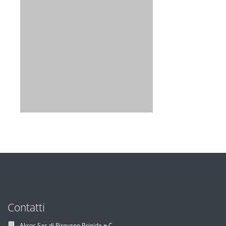
Contatti
Akros Sas di Pirovano Brigida e C.