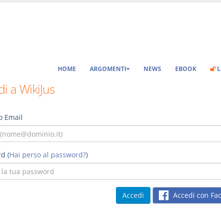
HOME
ARGOMENTI
NEWS
EBOOK
L
i a WikiJus
o Email
d (
Hai perso al password?
)
Accedi con Fa