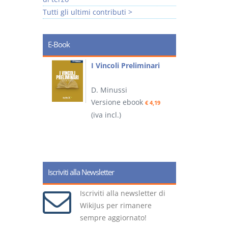
Tutti gli ultimi contributi >
E-Book
i
I Vincoli Preliminari
D. Minussi
Versione ebook
€ 4,19
ook
(iva incl.)
(
€ 5,99
Iscriviti alla Newsletter
Iscriviti alla newsletter di
WikiJus per rimanere
sempre aggiornato!