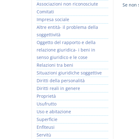
Associazioni non riconosciute
Se non s
Comitati
Impresa sociale
Altre entità- il problema della
soggettività
Rapporto e
I Singoli Contratti
Oggetto del rapporto e della
relazione giuridica
D. Minussi
relazione giuridica- i beni in
D. Minussi
Versione ebook
€ 5,99
senso giuridico e le cose
Versione ebook
(iva incl.)
€ 5,99
Relazioni tra beni
(iva incl.)
Situazioni giuridiche soggettive
Diritti della personalità
Diritti reali in genere
Proprietà
Usufrutto
Uso e abitazione
Superficie
Enfiteusi
Servitù