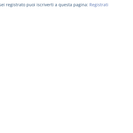
ei registrato puoi iscriverti a questa pagina:
Registrati
Il Condominio
Le Società d
Persone
La riforma di cui alla legge
220/2012
D. Minussi
S. D'Andrea – D.
Versione eb
Minussi
(iva incl.)
Versione ebook
€ 6,99
(iva incl.)