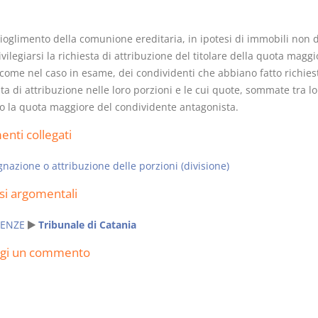
ioglimento della comunione ereditaria, in ipotesi di immobili non di
vilegiarsi la richiesta di attribuzione del titolare della quota maggi
 come nel caso in esame, dei condividenti che abbiano fatto richies
a di attribuzione nelle loro porzioni e le cui quote, sommate tra lo
Usufrutto Uso e
Prescrizione
o la quota maggiore del condividente antagonista.
Abitazione
decadenza
D. Minussi
D. Minussi
nti collegati
Versione ebook
Versione eb
€ 4,19
(iva incl.)
(iva incl.)
nazione o attribuzione delle porzioni (divisione)
si argomentali
ENZE
Tribunale di Catania
ngi un commento