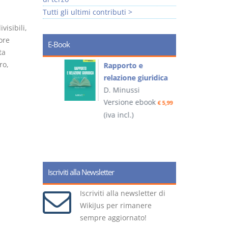
Tutti gli ultimi contributi >
visibili,
ore
E-Book
ta
ro,
 e
Rapporto e
I
relazione giuridica
D. Minussi
ook
Versione ebook
(
€ 4,19
€ 5,99
(iva incl.)
Iscriviti alla Newsletter
Iscriviti alla newsletter di
WikiJus per rimanere
sempre aggiornato!