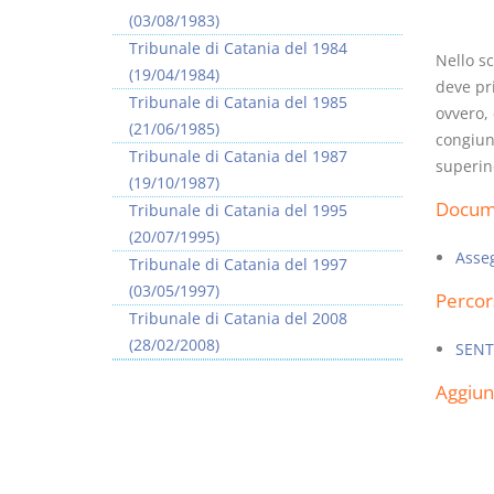
(03/08/1983)
Tribunale di Catania del 1984
Nello sc
(19/04/1984)
deve pri
Tribunale di Catania del 1985
ovvero,
(21/06/1985)
congiunt
I Vincoli Preliminari
Tribunale di Catania del 1987
superin
(19/10/1987)
D. Minussi
Docume
Tribunale di Catania del 1995
Versione ebook
€ 4,19
(20/07/1995)
(iva incl.)
Asseg
Tribunale di Catania del 1997
(03/05/1997)
Percor
Tribunale di Catania del 2008
(28/02/2008)
SENT
Aggiu