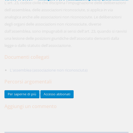
L'art. 23, codice civile che disciplina l'impugnazione delle deliberazioni
dell'assemblea, delle associazioni riconosciute, si applica in via
analogica anche alle associazioni non riconosciute. Le deliberazioni
450,00 €
degli organi delle associazioni non riconosciute, diverse
ANNUALI
anziché
570.00€
,
risparmi il 21%!
dall'assemblea, sono impugnabili ai sensi dell'art. 23, quando si ravvisi
una lesione delle posizioni giuridiche dell'associato derivanti dalla
Acquista ora
legge o dallo statuto dell'associazione.
Documenti collegati
48,00 €
MENSILI
L'assemblea (associazione non riconosciuta)
Percorsi argomentali
Acquista ora
Per saperne di più
SENTENZE
Tribunale di Catania
Accesso abbonati
Aggiungi un commento