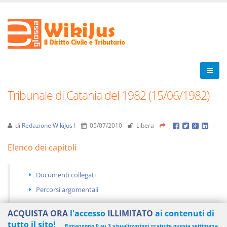
Tribunale di Catania del 1982 (15/06/1982)
di
Redazione WikiJus I
05/07/2010
Libera
Elenco dei capitoli
Documenti collegati
Percorsi argomentali
ACQUISTA ORA
l'accesso
ILLIMITATO
ai contenuti di
tutto il sito!
Rimangono 0 su 3 visualizzazioni gratuite questa settimana.