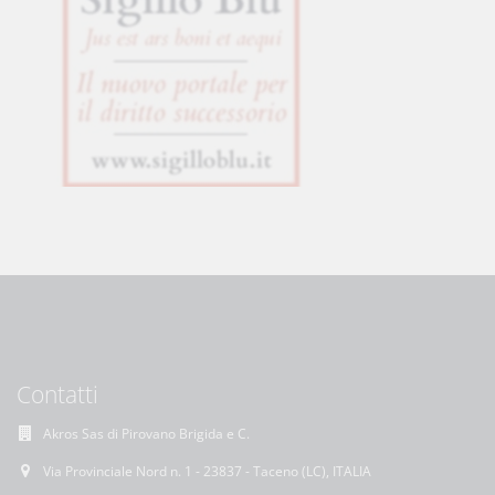
Contatti
Akros Sas di Pirovano Brigida e C.
Via Provinciale Nord n. 1 - 23837 - Taceno (LC), ITALIA