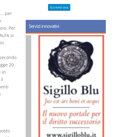
Iscriviti ora
 … per
a
Servizi innovativi
ano. Per
ALFA si
in
, secondo
egge 20
 in
il
menti
e
posto