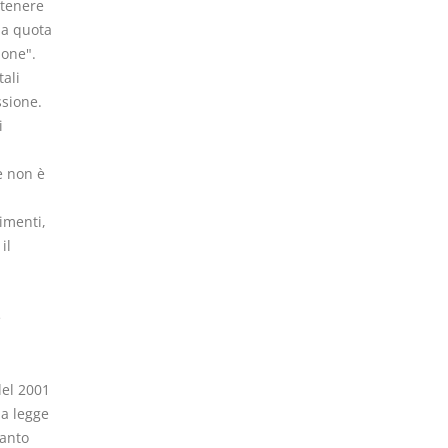
stenere
la quota
ione".
ali
sione.
i
e non è
dimenti,
il
e
a
del 2001
lla legge
tanto