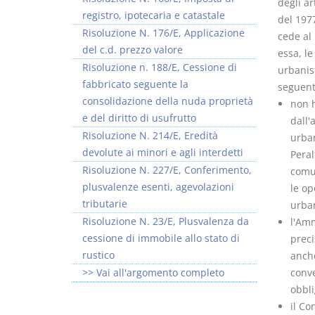
degli ar
registro, ipotecaria e catastale
del 1977
Risoluzione N. 176/E, Applicazione
cede al
del c.d. prezzo valore
essa, l
Risoluzione n. 188/E, Cessione di
urbanis
fabbricato seguente la
seguent
consolidazione della nuda proprietà
non h
e del diritto di usufrutto
dall'
Risoluzione N. 214/E, Eredità
urban
devolute ai minori e agli interdetti
Peral
Risoluzione N. 227/E, Conferimento,
comun
plusvalenze esenti, agevolazioni
le op
tributarie
urba
Risoluzione N. 23/E, Plusvalenza da
l'Amm
cessione di immobile allo stato di
preci
rustico
anche
>> Vai all'argomento completo
conve
obbli
il Co