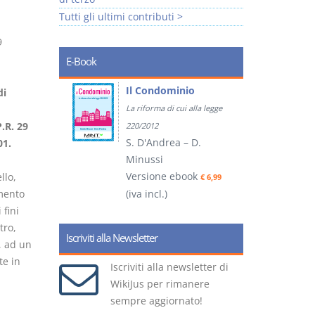
Tutti gli ultimi contributi >
9
E-Book
tratti
Il Condominio
di
La riforma di cui alla legge
ook
P.R. 29
€ 5,99
220/2012
S. D'Andrea – D.
01.
Minussi
(
Versione ebook
llo,
€ 6,99
mento
(iva incl.)
 fini
tro,
Iscriviti alla Newsletter
, ad un
te in
Iscriviti alla newsletter di
WikiJus per rimanere
sempre aggiornato!