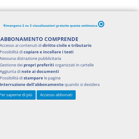
 quale la
Rimangono 2 su 3 visualizzazioni gratuite questa settimana.
zate, a
sia
'ABBONAMENTO COMPRENDE
 con il
Accesso ai contenuti di
diritto civile e tributario
mma 2
Possibilità di
copiare e incollare i testi
a
Nessuna distrazione pubblicitaria
colo 20
Gestione dei
propri preferiti
organizzati in cartelle
Aggiunta di
note ai documenti
Possibilità di
stampare
le pagine
o 1983,
Interruzione dell'abbonamento
quando si desidera
o
, ha
Per saperne di più
Accesso abbonati
azione
 alle
 e non
ratio