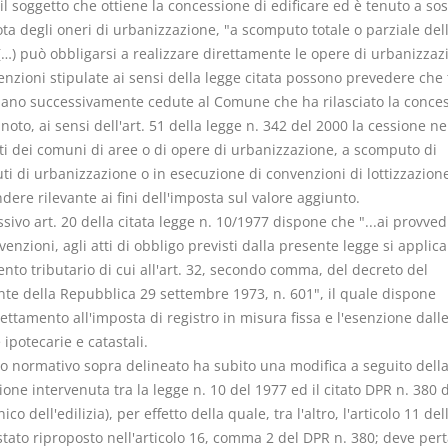
 il soggetto che ottiene la concessione di edificare ed è tenuto a so
ta degli oneri di urbanizzazione, "a scomputo totale o parziale del
(…) può obbligarsi a realizzare direttamente le opere di urbanizzaz
nzioni stipulate ai sensi della legge citata possono prevedere che t
iano successivamente cedute al Comune che ha rilasciato la conces
oto, ai sensi dell'art. 51 della legge n. 342 del 2000 la cessione ne
ti dei comuni di aree o di opere di urbanizzazione, a scomputo di
ti di urbanizzazione o in esecuzione di convenzioni di lottizzazion
dere rilevante ai fini dell'imposta sul valore aggiunto.
ssivo art. 20 della citata legge n. 10/1977 dispone che "...ai provve
venzioni, agli atti di obbligo previsti dalla presente legge si applica 
nto tributario di cui all'art. 32, secondo comma, del decreto del
nte della Repubblica 29 settembre 1973, n. 601", il quale dispone
ettamento all'imposta di registro in misura fissa e l'esenzione dall
ipotecarie e catastali.
ro normativo sopra delineato ha subito una modifica a seguito dell
one intervenuta tra la legge n. 10 del 1977 ed il citato DPR n. 380 
nico dell'edilizia), per effetto della quale, tra l'altro, l'articolo 11 de
stato riproposto nell'articolo 16, comma 2 del DPR n. 380; deve per