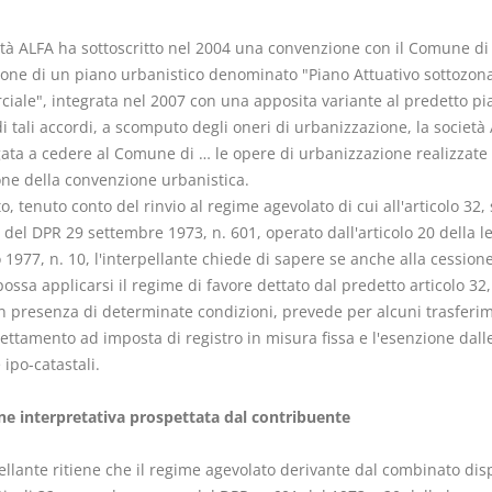
età ALFA ha sottoscritto nel 2004 una convenzione con il Comune di
zione di un piano urbanistico denominato "Piano Attuativo sottozon
iale", integrata nel 2007 con una apposita variante al predetto pi
di tali accordi, a scomputo degli oneri di urbanizzazione, la società 
gata a cedere al Comune di … le opere di urbanizzazione realizzate 
one della convenzione urbanistica.
o, tenuto conto del rinvio al regime agevolato di cui all'articolo 32
del DPR 29 settembre 1973, n. 601, operato dall'articolo 20 della l
1977, n. 10, l'interpellante chiede di sapere se anche alla cessione
ssa applicarsi il regime di favore dettato dal predetto articolo 32, 
in presenza di determinate condizioni, prevede per alcuni trasferi
ettamento ad imposta di registro in misura fissa e l'esenzione dall
ipo-catastali.
ne interpretativa prospettata dal contribuente
ellante ritiene che il regime agevolato derivante dal combinato dis