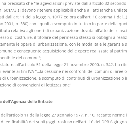
 ha precisato che "le agevolazioni previste dall'articolo 32 secon
. 601/73 si devono ritenere applicabili anche a : atti (anche unilater
sti dall'art 11 della legge n. 10/77 ed ora dall'art. 16 comma 1 del…
o 2001, n. 380) con i quali a scomputo in tutto o in parte della quo
ibuto relativa agli oneri di urbanizzazione dovuta all'atto del rilasc
sso di costruire, il titolare del permesso stesso si obblighi a reali
tamente le opere di urbanizzazione, con le modalità e le garanzie s
omune e conseguente acquisizione delle opere realizzate al patri
ponibile del comune";
gislatore, all'articolo 51 della legge 21 novembre 2000, n. 342, ha ri
ilevante ai fini IVA "…la cessione nei confronti dei comuni di aree o
 di urbanizzazione, a scomputo di contributi di urbanizzazione o i
zione di convenzioni di lottizzazione".
a dell'Agenzia delle Entrate
 dell'articolo 11 della legge 27 gennaio 1977, n. 10, recante norme 
di edificabilità dei suoli (oggi trasfuso nell'art. 16 del DPR 6 giugn