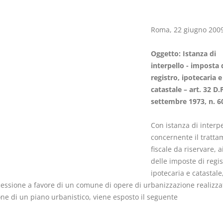
Roma, 22 giugno 200
Oggetto: Istanza di
Rapporto e
I Singoli Con
interpello - imposta 
relazione giuridica
D. Minussi
registro, ipotecaria e
D. Minussi
Versione eb
catastale – art. 32 D.
Versione ebook
(iva incl.)
€ 5,99
settembre 1973, n. 6
(iva incl.)
Con istanza di interpe
concernente il tratta
fiscale da riservare, ai
delle imposte di regis
ipotecaria e catastale
 cessione a favore di un comune di opere di urbanizzazione realizza
one di un piano urbanistico, viene esposto il seguente
o