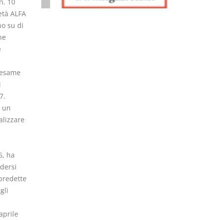
n. 10
ietà ALFA
o su di
ne
e
n esame
i
7.
a un
alizzare
6, ha
dersi
 predette
gli
aprile