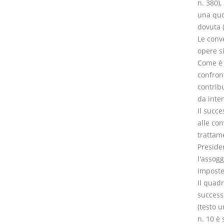
n. 380),
una quo
dovuta 
Le conve
opere s
Come è n
confron
contribu
da inten
Il succe
alle con
trattame
Preside
l'assogg
imposte 
Il quad
successi
(testo u
n. 10 è 