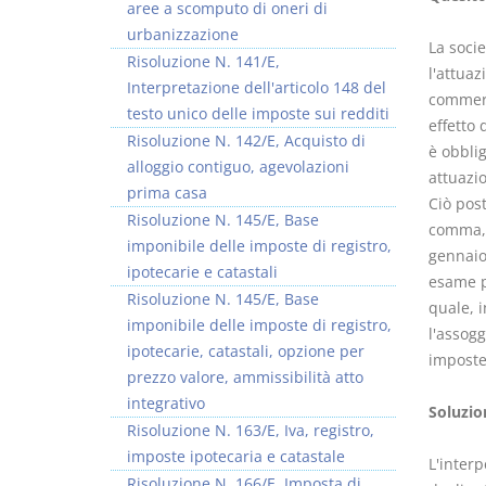
aree a scomputo di oneri di
urbanizzazione
La soci
Risoluzione N. 141/E,
l'attua
Interpretazione dell'articolo 148 del
commerc
testo unico delle imposte sui redditi
effetto 
Risoluzione N. 142/E, Acquisto di
è obbli
alloggio contiguo, agevolazioni
attuazi
prima casa
Ciò post
Risoluzione N. 145/E, Base
comma, 
imponibile delle imposte di registro,
gennaio 
ipotecarie e catastali
esame po
Risoluzione N. 145/E, Base
quale, 
imponibile delle imposte di registro,
l'assogg
ipotecarie, catastali, opzione per
imposte 
prezzo valore, ammissibilità atto
integrativo
Soluzio
Risoluzione N. 163/E, Iva, registro,
imposte ipotecaria e catastale
L'interp
Risoluzione N. 166/E, Imposta di