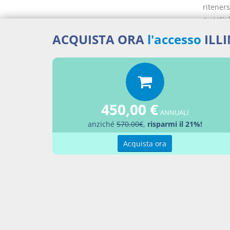
riteners
quest'u
Con rife
ACQUISTA ORA
l'accesso
ILL
società 
scomputo
espress
comune a
del DPR
450,00 €
convenzi
ANNUALI
della le
anziché
570.00€
,
risparmi il 21%!
Si ricor
n. 25066
Acquista ora
generica
inteso 
della s
A voler 
sole ipo
anche ag
agevolat