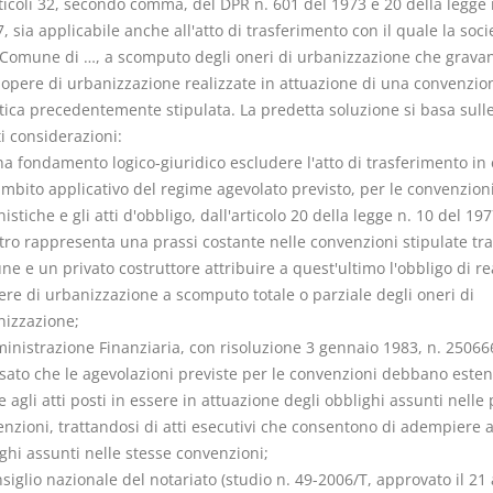
ticoli 32, secondo comma, del DPR n. 601 del 1973 e 20 della legge 
, sia applicabile anche all'atto di trasferimento con il quale la soc
 Comune di …, a scomputo degli oneri di urbanizzazione che gravan
e opere di urbanizzazione realizzate in attuazione di una convenzio
tica precedentemente stipulata. La predetta soluzione si basa sull
i considerazioni:
a fondamento logico-giuridico escludere l'atto di trasferimento i
ambito applicativo del regime agevolato previsto, per le convenzion
istiche e gli atti d'obbligo, dall'articolo 20 della legge n. 10 del 197
tro rappresenta una prassi costante nelle convenzioni stipulate tr
e e un privato costruttore attribuire a quest'ultimo l'obbligo di re
ere di urbanizzazione a scomputo totale o parziale degli oneri di
nizzazione;
inistrazione Finanziaria, con risoluzione 3 gennaio 1983, n. 25066
sato che le agevolazioni previste per le convenzioni debbano esten
 agli atti posti in essere in attuazione degli obblighi assunti nelle
nzioni, trattandosi di atti esecutivi che consentono di adempiere a
ghi assunti nelle stesse convenzioni;
nsiglio nazionale del notariato (studio n. 49-2006/T, approvato il 21 