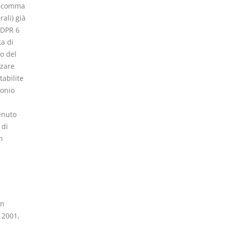
do comma
ali) già
(DPR 6
ta di
io del
zzare
tabilite
monio
tenuto
 di
n
in
o 2001,