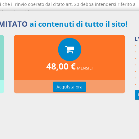
i che il rinvio operato dal citato art. 20 debba intendersi riferito a
ltima disposizione.
rimento alla fattispecie in esame, si osserva che la cessione con la
IMITATO
ai contenuti di tutto il sito!
costruttrice trasferisce al comune le opere di urbanizzazione realiz
 degli oneri di urbanizzazione sostenuti, se e nella misura in cui 
L
amente contemplato in apposita convenzione stipulata dal cedente
i sensi dell'articolo 11 della legge n. 10 del 1977 (ora art. 16, co
 n. 380 del 2001) quale adempimento di attuazione della medesim
48,00 €
one, può rientrare nella previsione agevolativa di cui al citato arti
MENSILI
gge 10/77.
da, infatti, che con risoluzione del Ministero delle Finanze 3 gennai
6, si è precisato che l'art. 20 della legge n. 10, per aver menzionat
Acquista ora
mente le "convenzioni" tra gli atti destinatari del regime di favore
comprendere in tale regime anche gli atti che rappresentano l'attu
tessa convenzione.
riconoscere l'applicabilità dell'articolo 20 della legge n. 10 del 1977
tesi che fanno esclusivo riferimento alla stipula della convenzione
li atti finalizzati a darne attuazione, invero, verrebbe vanificata la 
iva sottesa a tale ultima disposizione.