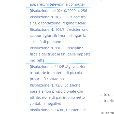
apparecchi televisivi e computer
Risoluzione del 02/10/2009 n. 256
Risoluzione N. 102/E, Fusione tra
s.r.l. e fondazione: regime fiscale
Risoluzione N. 105/E, L'esistenza di
Usufrutto Uso e
Prescrizione e
rapporti giuridici non estingue la
Abitazione
decadenza
società di persone
D. Minussi
D. Minussi
Risoluzione N. 110/E, Disciplina
Versione ebook
Versione ebook
€ 4,19
€ 4,19
fiscale del trust ai fini delle imposte
(iva incl.)
(iva incl.)
indirette
Risoluzione n. 116/E ,Agevolazioni
tributarie in materia di piccola
proprietà contadina
Risoluzione N. 12/E, Scissione
parziale non proporzionale con
atto di
attribuzione di patrimonio netto
attuazi
contabile negativo
Risoluzione n. 140/E, Cessione di
Quesit