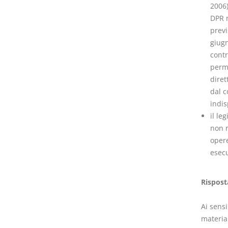
2006)
DPR n
previ
giugn
contr
perme
diret
dal c
indis
il le
non r
opere
esecu
Rispost
Ai sensi
materia 