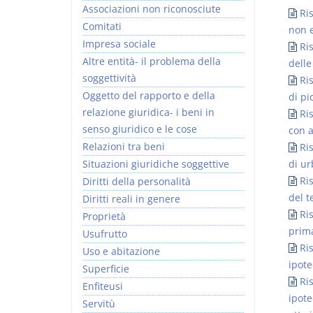
Associazioni non riconosciute
Ris
Comitati
non e
Impresa sociale
Ris
Altre entità- il problema della
delle
soggettività
Ri
Usufrutto Uso e
Prescrizione e
Oggetto del rapporto e della
di pi
Abitazione
decadenza
relazione giuridica- i beni in
Ri
D. Minussi
D. Minussi
senso giuridico e le cose
con a
Versione ebook
Versione ebook
€ 4,19
€ 4,19
Relazioni tra beni
Ri
(iva incl.)
(iva incl.)
Situazioni giuridiche soggettive
di ur
Ri
Diritti della personalità
del t
Diritti reali in genere
Ri
Proprietà
prim
Usufrutto
Ri
Uso e abitazione
ipote
Superficie
Ri
Enfiteusi
ipote
Servitù