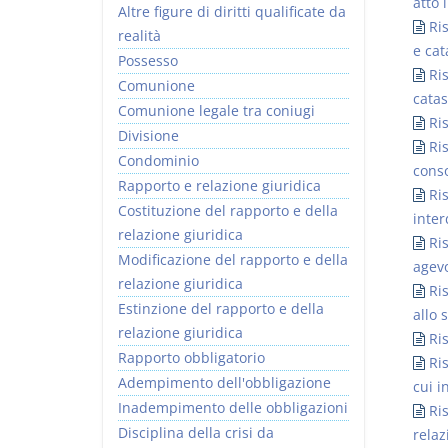
atto 
Altre figure di diritti qualificate da
Ris
realità
e cat
Possesso
Ri
Comunione
catas
Comunione legale tra coniugi
Ri
Divisione
Ri
Condominio
conso
Rapporto e relazione giuridica
Ri
Costituzione del rapporto e della
inter
relazione giuridica
Ri
Modificazione del rapporto e della
agevo
relazione giuridica
Ri
Estinzione del rapporto e della
allo 
relazione giuridica
Ri
Rapporto obbligatorio
Ri
Adempimento dell'obbligazione
cui i
Inadempimento delle obbligazioni
Ri
Disciplina della crisi da
relaz