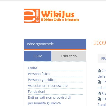
2009
Indice argomentale
Civile
Tributario
PR
Entità
Ci
Persona fisica
delle
Persona giuridica
Ci
Associazioni riconosciute
ad al
Fondazioni
Ri
Enti privati non provvisti di
Ri
personalità giuridica
fisca