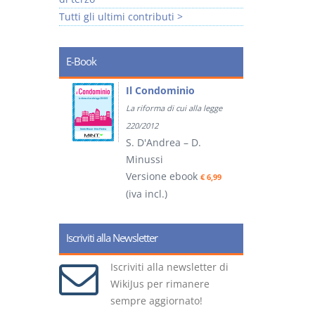
Tutti gli ultimi contributi >
E-Book
tratti
Il Condominio
La riforma di cui alla legge
ook
€ 5,99
220/2012
S. D'Andrea – D.
Minussi
(
Versione ebook
€ 6,99
(iva incl.)
Iscriviti alla Newsletter
Iscriviti alla newsletter di
WikiJus per rimanere
sempre aggiornato!