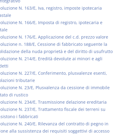
integrativo
oluzione N. 163/E, Iva, registro, imposte ipotecaria
astale
soluzione N. 166/E, Imposta di registro, ipotecaria e
tale
soluzione N. 176/E, Applicazione del c.d. prezzo valore
soluzione n. 188/E, Cessione di fabbricato seguente la
lidazione della nuda proprietà e del diritto di usufrutto
soluzione N. 214/E, Eredità devolute ai minori e agli
detti
soluzione N. 227/E, Conferimento, plusvalenze esenti,
lazioni tributarie
soluzione N. 23/E, Plusvalenza da cessione di immobile
stato di rustico
soluzione N. 234/E, Trasmissione delazione ereditaria
soluzione N. 237/E, Trattamento fiscale dei terreni su
nsistono i fabbricati
soluzione N. 240/E, Rilevanza del contratto di pegno in
ione alla sussistenza dei requisiti soggettivi di accesso