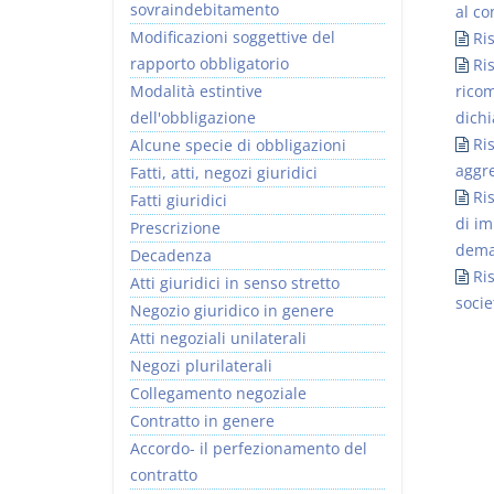
sovraindebitamento
al co
Modificazioni soggettive del
Ri
rapporto obbligatorio
Ri
Modalità estintive
ricom
dell'obbligazione
dichi
Ris
Alcune specie di obbligazioni
aggr
Fatti, atti, negozi giuridici
Ris
Fatti giuridici
di im
Prescrizione
dema
Decadenza
Ri
Atti giuridici in senso stretto
socie
Negozio giuridico in genere
Atti negoziali unilaterali
Negozi plurilaterali
Collegamento negoziale
Contratto in genere
Accordo- il perfezionamento del
contratto