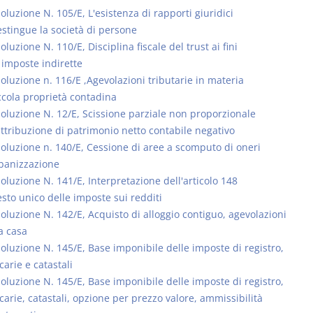
oluzione N. 105/E, L'esistenza di rapporti giuridici
stingue la società di persone
oluzione N. 110/E, Disciplina fiscale del trust ai fini
 imposte indirette
soluzione n. 116/E ,Agevolazioni tributarie in materia
Rapporto e
I Singoli Con
ccola proprietà contadina
relazione giuridica
D. Minussi
soluzione N. 12/E, Scissione parziale non proporzionale
D. Minussi
Versione eb
ttribuzione di patrimonio netto contabile negativo
Versione ebook
(iva incl.)
€ 5,99
soluzione n. 140/E, Cessione di aree a scomputo di oneri
(iva incl.)
banizzazione
soluzione N. 141/E, Interpretazione dell'articolo 148
esto unico delle imposte sui redditi
soluzione N. 142/E, Acquisto di alloggio contiguo, agevolazioni
a casa
soluzione N. 145/E, Base imponibile delle imposte di registro,
carie e catastali
soluzione N. 145/E, Base imponibile delle imposte di registro,
carie, catastali, opzione per prezzo valore, ammissibilità