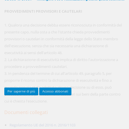
PROVVEDIMENTI PROVVISORI E CAUTELARI
450,00 €
ANNUALI
1. Qualora una decisione debba essere riconosciuta in conformità del
anziché
570.00€
,
risparmi il 21%!
presente capo, nulla osta a che l'istante chieda provvedimenti
provvisori o cautelari in conformità della legge dello Stato membro
Acquista ora
dell'esecuzione, senza che sia necessaria una dichiarazione di
esecutività ai sensi dell'articolo 46.
2. La dichiarazione di esecutività implica di diritto l'autorizzazione a
48,00 €
MENSILI
procedere a provvedimenti cautelari.
3. In pendenza del termine di cui all'articolo 49, paragrafo 5, per
proporre il ricorso contro la dichiarazione di esecutività e fino a
Acquista ora
quando non sia stata adottata alcuna decisione su di esso, può
Per saperne di più
Accesso abbonati
procedersi solo a provvedimenti cautelari sui beni della parte contro
cui è chiesta l'esecuzione.
Documenti collegati
Regolamento UE del 2016 n. 2016/1103