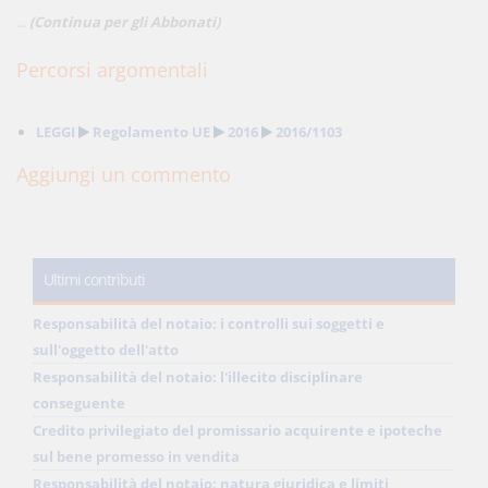
...
(Continua per gli Abbonati)
Percorsi argomentali
LEGGI
Regolamento UE
2016
2016/1103
Aggiungi un commento
Ultimi contributi
Responsabilità del notaio: i controlli sui soggetti e
sull'oggetto dell'atto
Responsabilità del notaio: l'illecito disciplinare
conseguente
Credito privilegiato del promissario acquirente e ipoteche
sul bene promesso in vendita
Responsabilità del notaio: natura giuridica e limiti