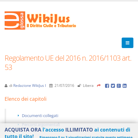
Regolamento UE del 2016 n. 2016/1103 art.
53
di
Redazione WikiJus I
21/07/2016
Libera
Elenco dei capitoli
Documenti collegati
Percorsi argomentali
ACQUISTA ORA
l'accesso
ILLIMITATO
ai contenuti di
tutto il sito!
Rimangono 0 su 3 visualizzazioni gratuite questa settimana.