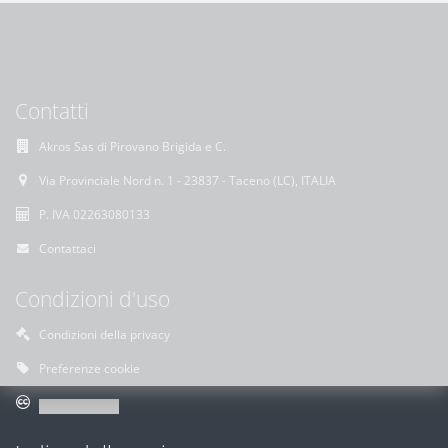
Contatti
Akros Sas di Pirovano Brigida e C.
Via Provinciale Nord n. 1 - 23837 - Taceno (LC), ITALIA
P. IVA 02263080133
Contattaci
Condizioni d'uso
Condizioni della privacy
Preferenze cookie