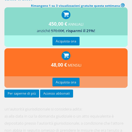
Rimangono 1 su 3 visualizzazioni gratuite questa settimana.
ADIZIONE DI UN'AUTORITÀ GIURISDIZIONALE
450,00 €
ANNUALI
Ai fini del
anziché
570.00€
,
risparmi il 21%!
presente
capo,
Acquista ora
48,00 €
MENSILI
Acquista ora
Per saperne di più
Accesso abbonati
un'autorità giurisdizionale si considera adita:
a) alla data in cui la domanda giudiziale o un atto equivalente è
depositato presso l'autorità giurisdizionale, a condizione che l'attore
non abbia in seguito omesso di prendere le misure che era tenuto a