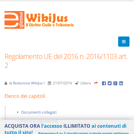
Regolamento UE del 2016 n. 2016/1103 art.
2
di
Redazione WikiJus I
21/07/2016
Libera
Elenco dei capitoli
Documenti collegati
Percorsi argomentali
ACQUISTA ORA
l'accesso
ILLIMITATO
ai contenuti di
tutto il sito!
Rimangono 0 su 3 visualizzazioni gratuite questa settimana.