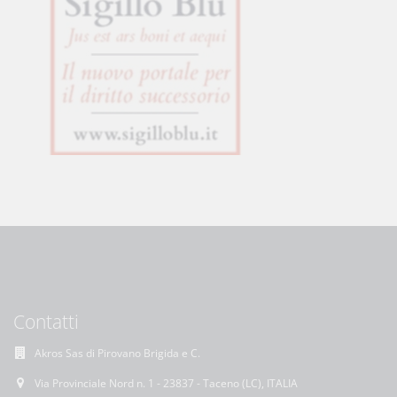
Contatti
Akros Sas di Pirovano Brigida e C.
Via Provinciale Nord n. 1 - 23837 - Taceno (LC), ITALIA