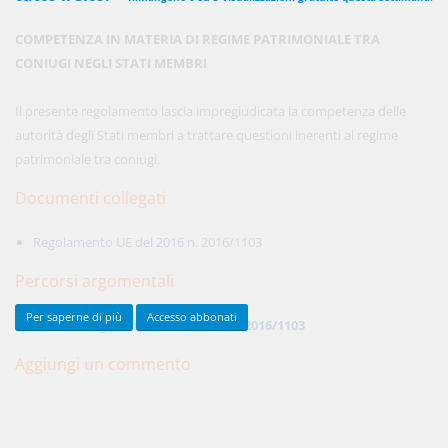
COMPETENZA IN MATERIA DI REGIME PATRIMONIALE TRA
CONIUGI NEGLI STATI MEMBRI
450,00 €
ANNUALI
anziché
570.00€
,
risparmi il 21%!
Il presente regolamento lascia impregiudicata la competenza delle
autorità degli Stati membri a trattare questioni inerenti al regime
Acquista ora
patrimoniale tra coniugi.
Documenti collegati
48,00 €
MENSILI
Regolamento UE del 2016 n. 2016/1103
Percorsi argomentali
Acquista ora
Per saperne di più
Accesso abbonati
LEGGI
Regolamento UE
2016
2016/1103
Aggiungi un commento