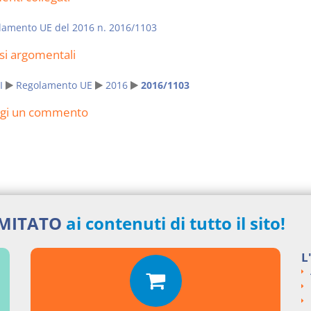
lamento UE del 2016 n. 2016/1103
si argomentali
I
Regolamento UE
2016
2016/1103
ngi un commento
IMITATO
ai contenuti di tutto il sito!
L