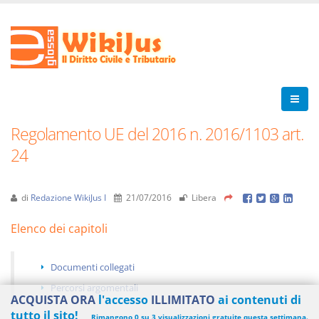
Regolamento UE del 2016 n. 2016/1103 art.
24
di
Redazione WikiJus I
21/07/2016
Libera
Elenco dei capitoli
Documenti collegati
Percorsi argomentali
ACQUISTA ORA
l'accesso
ILLIMITATO
ai contenuti di
tutto il sito!
Rimangono 0 su 3 visualizzazioni gratuite questa settimana.