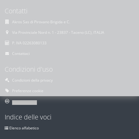
Contatti
Akros Sas di Pirovano Brigida e C.
Via Provinciale Nord n. 1 - 23837 - Taceno (LC), ITALIA
P. IVA 02263080133
Contattaci
Condizioni d'uso
Condizioni della privacy
Preferenze cookie
Indice delle voci
Elenco alfabetico