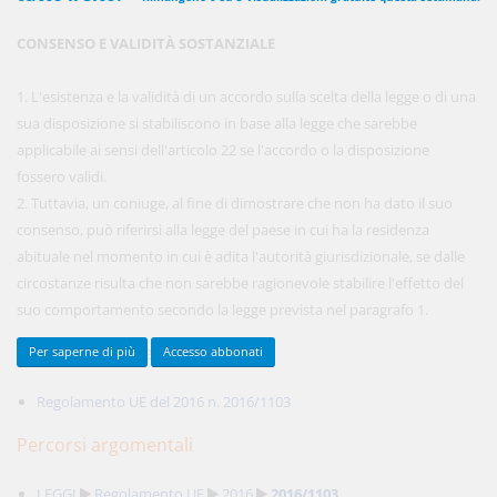
CONSENSO E VALIDITÀ SOSTANZIALE
450,00 €
ANNUALI
1. L'esistenza e la validità di un accordo sulla scelta della legge o di una
anziché
570.00€
,
risparmi il 21%!
sua disposizione si stabiliscono in base alla legge che sarebbe
applicabile ai sensi dell'articolo 22 se l'accordo o la disposizione
Acquista ora
fossero validi.
2. Tuttavia, un coniuge, al fine di dimostrare che non ha dato il suo
consenso, può riferirsi alla legge del paese in cui ha la residenza
48,00 €
MENSILI
abituale nel momento in cui è adita l'autorità giurisdizionale, se dalle
circostanze risulta che non sarebbe ragionevole stabilire l'effetto del
suo comportamento secondo la legge prevista nel paragrafo 1.
Acquista ora
Documenti collegati
Per saperne di più
Accesso abbonati
Regolamento UE del 2016 n. 2016/1103
Percorsi argomentali
LEGGI
Regolamento UE
2016
2016/1103