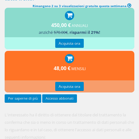
Rimangono 2 su 3 visualizzazioni gratuite questa settimana.
DIRITTO DI ACCESSO DELL'INTERESSATO
450,00 €
ANNUALI
1.
anziché
570.00€
,
risparmi il 21%!
Acquista ora
48,00 €
MENSILI
Acquista ora
Per saperne di più
Accesso abbonati
L'interessato ha il diritto di ottenere dal titolare del trattamento la
conferma che sia o meno in corso un trattamento di dati personali che
lo riguardano e in tal caso, di ottenere l'accesso ai dati personali e alle
seguenti informazioni: