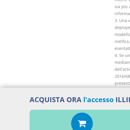
sia più 
informa
3. Una v
deployer
modello 
notifica
esentati
4. Se un
mediant
dell'art
2016/680
presente
5. L'uff
strumen
ACQUISTA ORA
l'accesso
ILL
obbligh