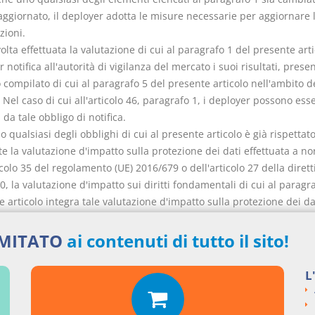
aggiornato, il deployer adotta le misure necessarie per aggiornare 
zioni.
olta effettuata la valutazione di cui al paragrafo 1 del presente artic
 notifica all'autorità di vigilanza del mercato i suoi risultati, prese
compilato di cui al paragrafo 5 del presente articolo nell'ambito d
. Nel caso di cui all'articolo 46, paragrafo 1, i deployer possono ess
 da tale obbligo di notifica.
o qualsiasi degli obblighi di cui al presente articolo è già rispettat
e la valutazione d'impatto sulla protezione dei dati effettuata a n
icolo 35 del regolamento (UE) 2016/679 o dell'articolo 27 della dirett
, la valutazione d'impatto sui diritti fondamentali di cui al paragra
 articolo integra tale valutazione d'impatto sulla protezione dei da
icio per l'IA elabora un modello di questionario, anche attraverso u
to automatizzato, per agevolare i deployer nell'adempimento dei l
IMITATO
ai contenuti di tutto il sito!
i a norma del presente articolo in modo semplificato.
L