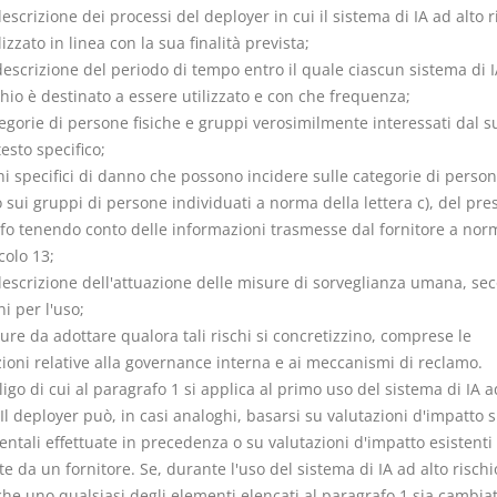
escrizione dei processi del deployer in cui il sistema di IA ad alto r
lizzato in linea con la sua finalità prevista;
descrizione del periodo di tempo entro il quale ciascun sistema di 
chio è destinato a essere utilizzato e con che frequenza;
tegorie di persone fisiche e gruppi verosimilmente interessati dal s
esto specifico;
chi specifici di danno che possono incidere sulle categorie di perso
o sui gruppi di persone individuati a norma della lettera c), del pre
fo tenendo conto delle informazioni trasmesse dal fornitore a nor
icolo 13;
descrizione dell'attuazione delle misure di sorveglianza umana, se
ni per l'uso;
sure da adottare qualora tali rischi si concretizzino, comprese le
ioni relative alla governance interna e ai meccanismi di reclamo.
ligo di cui al paragrafo 1 si applica al primo uso del sistema di IA a
 Il deployer può, in casi analoghi, basarsi su valutazioni d'impatto su
ntali effettuate in precedenza o su valutazioni d'impatto esistenti
te da un fornitore. Se, durante l'uso del sistema di IA ad alto rischi
che uno qualsiasi degli elementi elencati al paragrafo 1 sia cambia