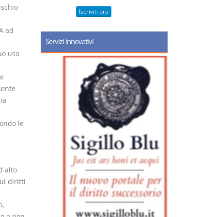
ischio
Iscriviti ora
IA ad
Servizi innovativi
uo uso
ne
sente
ma
condo le
d alto
i diritti
o,
to o non