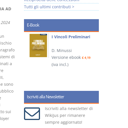
Tutti gli ultimi contributi >
IA AD
o 2024
E-Book
 un
i
I Vincoli Preliminari
rischio
paragrafo
D. Minussi
stemi di
Versione ebook
€ 4,19
inati a
ook
(iva incl.)
(
€ 5,99
re
II,
he sono
pubblico
Iscriviti alla Newsletter
e
i
Iscriviti alla newsletter di
tto sui
WikiJus per rimanere
loyer
sempre aggiornato!