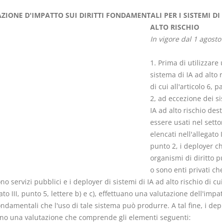
ZIONE D'IMPATTO SUI DIRITTI FONDAMENTALI PER I SISTEMI DI 
ALTO RISCHIO
In vigore dal 1 agost
1. Prima di utilizzare
Il Condominio
Le Società d
sistema di IA ad alto 
Persone
La riforma di cui alla legge
di cui all'articolo 6, 
220/2012
2, ad eccezione dei si
D. Minussi
S. D'Andrea – D.
IA ad alto rischio dest
Versione eb
Minussi
essere usati nel setto
(iva incl.)
Versione ebook
€ 6,99
elencati nell'allegato I
(iva incl.)
punto 2, i deployer c
organismi di diritto 
o sono enti privati ch
no servizi pubblici e i deployer di sistemi di IA ad alto rischio di cu
gato III, punto 5, lettere b) e c), effettuano una valutazione dell'impa
fondamentali che l'uso di tale sistema può produrre. A tal fine, i dep
ano una valutazione che comprende gli elementi seguenti: