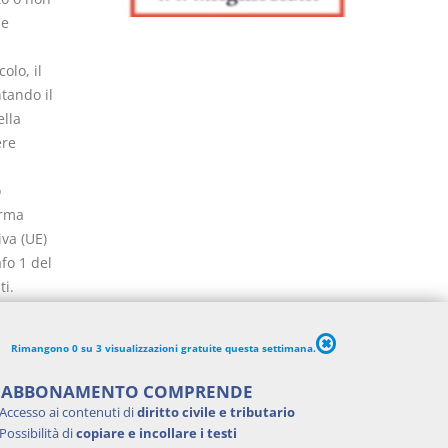
le
olo, il
ntando il
ella
ere
o
orma
iva (UE)
fo 1 del
ti.
no
oro
Rimangono 0 su 3 visualizzazioni gratuite questa settimana.
'ABBONAMENTO COMPRENDE
Accesso ai contenuti di
diritto civile e tributario
Possibilità di
copiare e incollare i testi