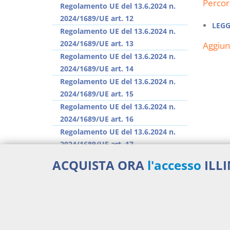
Percor
Regolamento UE del 13.6.2024 n.
2024/1689/UE art. 12
LEGG
Regolamento UE del 13.6.2024 n.
2024/1689/UE art. 13
Aggiu
Regolamento UE del 13.6.2024 n.
2024/1689/UE art. 14
Regolamento UE del 13.6.2024 n.
2024/1689/UE art. 15
Regolamento UE del 13.6.2024 n.
2024/1689/UE art. 16
Regolamento UE del 13.6.2024 n.
2024/1689/UE art. 17
Regolamento UE del 13.6.2024 n.
ACQUISTA ORA
l'accesso
ILL
2024/1689/UE art. 18
Regolamento UE del 13.6.2024 n.
2024/1689/UE art. 19
>> Vai all'argomento completo