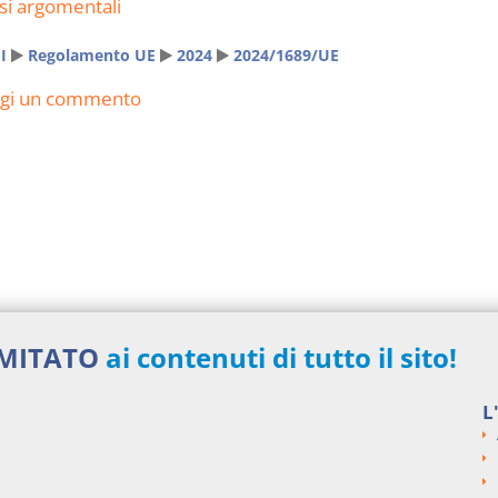
si argomentali
I
Regolamento UE
2024
2024/1689/UE
ngi un commento
IMITATO
ai contenuti di tutto il sito!
L