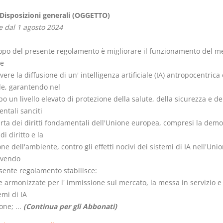
Disposizioni generali (OGGETTO)
e dal 1 agosto 2024
copo del presente regolamento è migliorare il funzionamento del m
 e
I Singoli Contratti
Il Condomin
re la diffusione di un' intelligenza artificiale (IA) antropocentrica 
D. Minussi
La riforma di cu
ile, garantendo nel
Versione ebook
€
legge 220/2012
 un livello elevato di protezione della salute, della sicurezza e dei 
(iva incl.)
S. D'Andrea 
5,99
ntali sanciti
Minussi
arta dei diritti fondamentali dell'Unione europea, compresi la demo
Versione e
di diritto e la
(iva incl.
6,99
ne dell'ambiente, contro gli effetti nocivi dei sistemi di IA nell'Unio
vendo
esente regolamento stabilisce:
e armonizzate per l' immissione sul mercato, la messa in servizio e 
emi di IA
one; ...
(Continua per gli Abbonati)