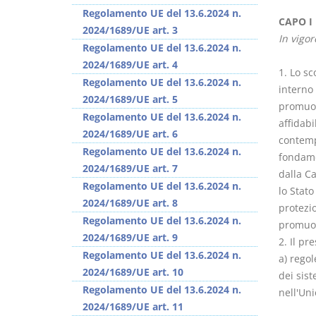
Regolamento UE del 13.6.2024 n.
CAPO I 
2024/1689/UE art. 3
In vigor
Regolamento UE del 13.6.2024 n.
2024/1689/UE art. 4
1. Lo s
Regolamento UE del 13.6.2024 n.
interno
Prescrizione e
Rapporto e
2024/1689/UE art. 5
promuove
decadenza
relazione giuridica
Regolamento UE del 13.6.2024 n.
affidab
D. Minussi
D. Minussi
2024/1689/UE art. 6
contempo
Versione ebook
Versione ebook
€
€
Regolamento UE del 13.6.2024 n.
fondame
(iva incl.)
(iva incl.)
4,19
5,99
2024/1689/UE art. 7
dalla C
Regolamento UE del 13.6.2024 n.
lo Stato 
2024/1689/UE art. 8
protezio
Regolamento UE del 13.6.2024 n.
promuo
2024/1689/UE art. 9
2. Il pr
Regolamento UE del 13.6.2024 n.
a) regol
2024/1689/UE art. 10
dei sist
Regolamento UE del 13.6.2024 n.
nell'Uni
2024/1689/UE art. 11