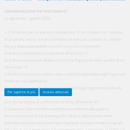
CONSERVAZIONE DEI DOCUMENTI
In vigore dal 1 agosto 2024
450,00 €
ANNUALI
anziché
570.00€
,
risparmi il 21%!
1. Il fornitore, per un periodo che termina 10 anni dopo che il sistema
di IA ad alto rischio è stato immesso sul mercato o messo in servizio,
Acquista ora
tiene a disposizione delle autorità nazionali competenti:
a) la documentazione tecnica di cui all'articolo 11;
b) la documentazione relativa al sistema di gestione della qualità di cui
48,00 €
MENSILI
all'articolo 17;
c) la documentazione relativa alle modifiche approvate dagli organismi
notificati, ove applicabile;
Acquista ora
d) le decisioni e gli altri documenti rilasciati dagli organismi notificati,
Per saperne di più
Accesso abbonati
ove applicabile;
e) la dichiarazione di conformità UE di cui all'articolo 47.
2. Ciascuno Stato membro stabilisce le condizioni alle quali la
documentazione di cui al paragrafo 1 resta a disposizione delle
autorità nazionali competenti per il periodo indicato in tale paragrafo
nel caso in cui il prestatore o il rappresentante autorizzato stabilito nel