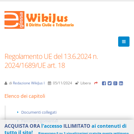
Regolamento UE del 13.6.2024 n.
2024/1689/UE art. 18
di
Redazione WikiJus I
05/11/2024
Libera
Elenco dei capitoli
Documenti collegati
Percorsi argomentali
ACQUISTA ORA
l'accesso
ILLIMITATO
ai contenuti di
tutto il sito!
Rimangono 0 su 3 visualizzazioni gratuite questa settimana.