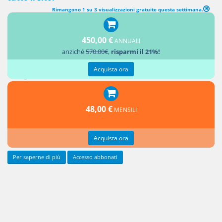
Rimangono 1 su 3 visualizzazioni gratuite questa settimana.
Regio Decreto del 1942 numero 239 art. 1
Regio Decreto del 1942 numero 239 art. 4
450,00 €
Regio Decreto del 1942 numero 239 art. 5
ANNUALI
anziché
570.00€
,
risparmi il 21%!
Regio Decreto del 1942 numero 239 art. 9
Regio Decreto del 1942 numero 239 art. 11
Acquista ora
Regio Decreto del 1942 numero 239 art. 12
48,00 €
MENSILI
Acquista ora
Per saperne di più
Accesso abbonati