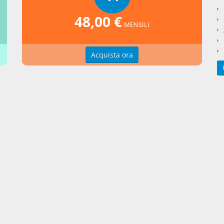
48,00 €
MENSILI
Acquista ora
 è il caso di osservare come non contrasti con il divieto di esercizi
 professionali protette lo svolgimento di compiti tipici del professio
internamente" rispetto alla società, di modo che quest'ultima possa
e la propria più complesse attività avvalendosi di strutture e mezzi
ale di Milano,
16/05/1991
).
rafia
BASSO, La costituzione delle società per azioni, Le Società, fasc. 
collegate