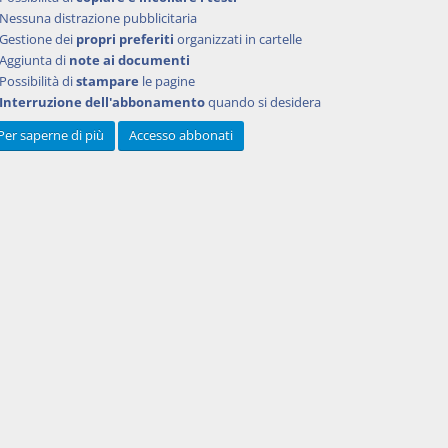
Nessuna distrazione pubblicitaria
Gestione dei
propri preferiti
organizzati in cartelle
Aggiunta di
note ai documenti
Possibilità di
stampare
le pagine
Interruzione dell'abbonamento
quando si desidera
o di
nista
Per saperne di più
Accesso abbonati
 propri
2-bis,