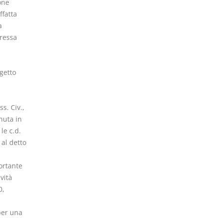
one
ffatta
a
pressa
ggetto
s. Civ.,
nuta in
le c.d.
 al detto
ortante
vità
0,
per una