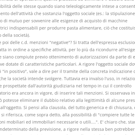
bilità delle stesse quando siano teleologicamente intese a consenti
to dell'attività che sostanzia l'oggetto sociale (es.: la stipulazione
to di mutuo per sovvenire alle esigenze di acquisto di macchine
rici indispensabili per produrre pasta alimentare, ciò che costitui
o della società).
 poi delle c.d. menzioni "negative"? Si tratta dell'espressa esclusi
tta in ordine a specifiche attività, per lo più da ricondurre all'esi
e siano compiute previo ottenimento di autorizzazioni da parte di e
ve dotate di caratteristiche particolari. A rigore l'oggetto sociale d
i "in positivo", vale a dire per il tramite della concreta indicazione 
 che la società intende svolgere. Tuttavia era invalso l'uso, in relazi
 prospettate dall'autorità giudiziaria nel tempo in cui il controllo
orio era ancora in vigore, di inserire tali menzioni. Si osservava in
 potesse eliminare il dubbio relativo alla legittimità di alcune pres
 all'oggetto. Si pensi alla clausola, del tutto generica e di chiusura, 
 si riferisca, come sopra detto, alla possibilità di "compiere tutte le
ni mobiliari ed immobiliari necessarie o utili....". E' chiaro che, stan
indeterminato della previsione, a rigore nella stessa ben potrebber