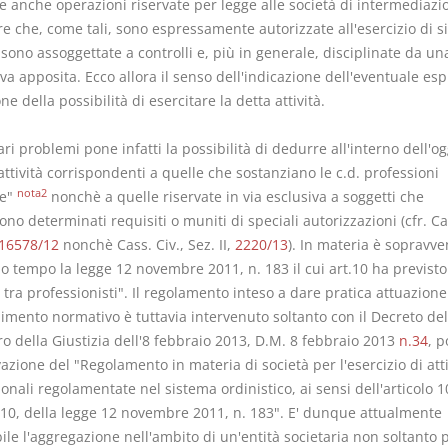
e anche operazioni riservate per legge alle società di intermediazi
e che, come tali, sono espressamente autorizzate all'esercizio di si
, sono assoggettate a controlli e, più in generale, disciplinate da un
a apposita. Ecco allora il senso dell'indicazione dell'eventuale es
ne della possibilità di esercitare la detta attività.
ari problemi pone infatti la possibilità di dedurre all'interno dell'o
attività corrispondenti a quelle che sostanziano le c.d. professioni
nota2
te"
nonchè a quelle riservate in via esclusiva a soggetti che
no determinati requisiti o muniti di speciali autorizzazioni (cfr. Cas
16578/12
nonchè Cass. Civ., Sez. II,
2220/13
). In materia è sopravve
 tempo la legge 12 novembre 2011, n. 183 il cui art.10 ha previsto 
 tra professionisti". Il regolamento inteso a dare pratica attuazione
imento normativo è tuttavia intervenuto soltanto con il Decreto del
o della Giustizia dell'8 febbraio 2013, D.M. 8 febbraio 2013
n.34
, p
azione del "Regolamento in materia di società per l'esercizio di atti
onali regolamentate nel sistema ordinistico, ai sensi dell'articolo 1
0, della legge 12 novembre 2011, n. 183". E' dunque attualmente
ile l'aggregazione nell'ambito di un'entità societaria non soltanto 