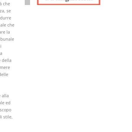
tà che
za, se
ndurre
iale che
are la
ribunale
i
Da
 della
umere
delle
 alla
ale ed
 scopo
 stile,