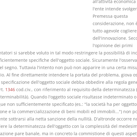
all'attività economica
l'ente intende svolger
Premessa questa
considerazione, non è
tutto agevole cogliere
dell'innovazione. Se
l'opinione dei primi
tori si sarebbe voluto in tal modo restringere la possibilità di in
ficientemente specifiche dell'oggetto sociale. Sicuramente l'osserv
nel segno. Tuttavia l'intento non può non apparire in una certa mis
rio. Al fine direttamente intendere la portata del problema, giova o
specificazione dell'oggetto sociale debba obbedire alla regola gene
rt.
1346
cod.civ., con riferimento al requisito della determinatezza 
terminabilità). Quando l'oggetto sociale risultasse indeterminato o
e non sufficientemente specificato (es.: "la società ha per oggetto
one e la commercializzazione di beni mobili ed immobili...") non p
te sottrarsi alla netta sanzione della nullità. D'altronde occorre n
ere la determinatezza dell'oggetto con la complessità del medesim
vazione pare banale, ma in concreto la commistione di questi aspet