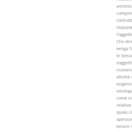
ammissi
compimen
contrat
impastat
l'oggett
Che dire
venga fa
le stess
soggetti
ricavars
attività
esigenze
omologat
come ciò
relative
quale ci
operazio
tenore 