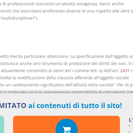
à di professionisti esercenti un'attività omogenea, bensì anche
onisti che esercitano professioni diverse le una rispetto alle altre (
"multidisciplinari").
etto merita particolare attenzione. La specificazione dell'oggetto s
costituisce anche uno strumento di protezione dei diritti dei soci. Il
i attualmente consentito ai sensi del I comma lett. a) dell'art.
2437
c
volta la modificazione della clausola afferente all'oggetto sociale
e un cambiamento significativo dell'attività della società". Per di p
i il sindacato circa la sopravvenuta impossibilità di conseguire l'o
di cui al I comma dell'art.
2484
cod. civ. (cfr. sul punto Campobasso
IMITATO
ai contenuti di tutto il sito!
ione delle società per azioni, in Le società, 2003, fasc. 2 bis, p. 284
che la modificazione dell'oggetto sociale, quando sia radicale, pos
L
sere apprezzata in chiave di scioglimento della stessa e di costitu
va entità (Tribunale di Firenze,
17/07/1991
).