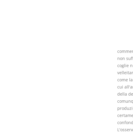
commenta
non suf
coglie 
velleita
come la 
cui all'a
della de
comunqu
produzi
certamen
confond
L'osser