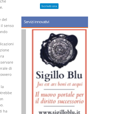
 che
Iscriviti ora
e.
 del
Servizi innovativi
 il senso
condo
dicazioni
azione
ura
sservare
rale di
(ovvero
 la
otrebbe
on
o.
ti ha