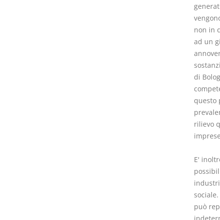
generato
vengono
non in q
ad un g
annoveri
sostanzi
di Bolo
compete
questo p
prevale
rilievo 
imprese (
E' inolt
possibi
industri
sociale.
può repu
indeter