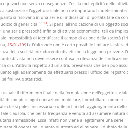
 equivoci non senza conseguenze. Così la molteplicità delle attivi
 a sostanziare l'oggetto sociale non ne importano l'indeterminatez
uanto si risolvano in una serie di indicazioni di portata tale da co
nota1
iudizio di genericità
. Si pensi all'indicazione di un oggetto soc
 una serie pressochè infinita di attività economiche, tali da implic
ale impossibilità di identificare il campo di azione della società (T
gna,
15/01/1991
). D'altronde non è certo possibile limitare la sfera d
nza della società introducendo divieti che la legge non prevede. 
unto di vista non deve essere confusa la rilevanza dell'indicazione
nza di un'attività rispetto ad un'altra, prevalenza che ben può ass
quanto agli adempimenti da effettuarsi presso l'Ufficio del registro 
ai fini IVA e statistici).
re usuale il riferimento finale nella formulazione dell'oggetto sociale
lità di compiere ogni operazione mobiliare, immobiliare, commerci
ale che si palesi necessaria o utile ai fini del raggiungimento dello
 Tale clausola, che per la frequenza è venuta ad assumere natura di
tarsi ammissibile. Essa infatti non viene a legittimare una serie
minata di operazioni, quanto piuttosto ad eliminare il dubbio della