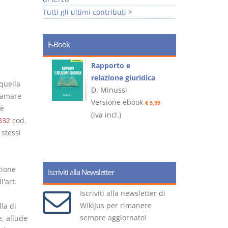
Tutti gli ultimi contributi >
E-Book
 e
Rapporto e
I
relazione giuridica
quella
D. Minussi
hiamare
ook
Versione ebook
(
€ 4,19
€ 5,99
 è
(iva incl.)
332
cod.
 stessi
zione
Iscriviti alla Newsletter
'art.
Iscriviti alla newsletter di
WikiJus per rimanere
la di
sempre aggiornato!
e, allude