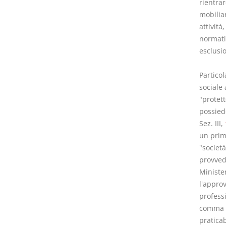
rientrar
mobiliar
attività
normativ
esclusio
Particol
sociale 
"protet
possiedo
Sez. III,
un primo
"società
provved
Minister
l'approv
professi
comma 1
praticab