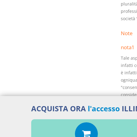
pluralit
professi
società 
Note
nota1
Tale asp
infatti 
è infatt
ogniqual
"consent
consider
sociale 
ACQUISTA ORA
l'accesso
ILL
costituz
escluso 
anche es
una nuo