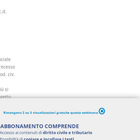
c.d.
ociale
 recesso
od. civ.
iù si
ggetto
, La
. Non è
Rimangono 2 su 3 visualizzazioni gratuite questa settimana.
sa
'ABBONAMENTO COMPRENDE
zione di
Accesso ai contenuti di
diritto civile e tributario
Possibilità di
copiare e incollare i testi