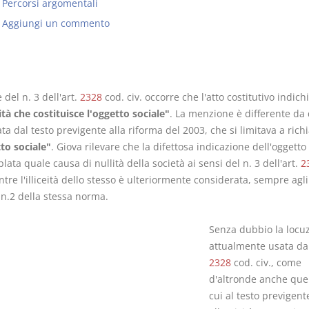
Percorsi argomentali
Aggiungi un commento
Usufrutto Uso e
Prescrizione
del n. 3 dell'art.
2328
cod. civ. occorre che l'atto costitutivo indichi
Abitazione
decadenza
ità che costituisce l'oggetto sociale"
. La menzione è differente da 
D. Minussi
D. Minussi
a dal testo previgente alla riforma del 2003, che si limitava a ric
Versione ebook
Versione eb
€ 4,19
to sociale"
. Giova rilevare che la difettosa indicazione dell'oggetto
(iva incl.)
(iva incl.)
ata quale causa di nullità della società ai sensi del n. 3 dell'art.
2
ntre l'illiceità dello stesso è ulteriormente considerata, sempre agli
l n.2 della stessa norma.
Senza dubbio la locu
attualmente usata dall
2328
cod. civ., come
d'altronde anche quel
cui al testo previgent