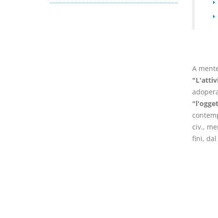
I Vincoli Preliminari
A mente 
"L'attiv
D. Minussi
adoperat
Versione ebook
€ 4,19
"l'ogget
(iva incl.)
contempl
civ., me
fini, da