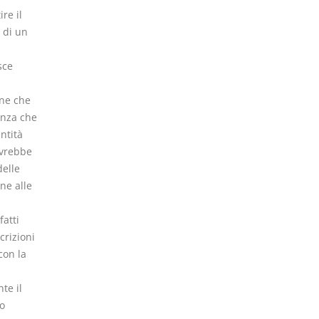
re il
 di un
sce
one che
genza che
ntità
ovrebbe
delle
one alle
fatti
crizioni
con la
te il
o