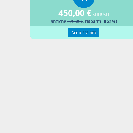
top1
450,00 €
ANNUALI
anziché
570.00€
,
risparmi il 21%!
nota2
Acquista ora
Anche se
attività
svolti "
esplicar
(Tribun
top2
Bibliog
CAMPO
2003
Prassi 