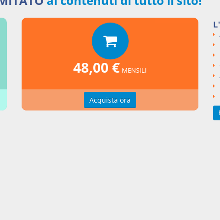
IMITATO
ai contenuti di tutto il sito!
er loro natura, necessariamente successive alla stipulazione del co
 Luca, Cogliandro, D'Auria, Ronza, Dei singoli contratti, vol.II, Milan
L
48,00 €
MENSILI
rafia
Acquista ora
, Il contratto di agenzia, Milano, 1981
CA COGLIANDRO D'AURIA RONZA, Dei singoli contratti, Milano, II, 
GGINI, Agenzia, Torino, N.sso Dig. It., I, 1957
GGINI, Il contratto di agenzia, Torino, 1958
DANO JANNELLO SANTORO, Il contratto di agenzia e la mediazione,