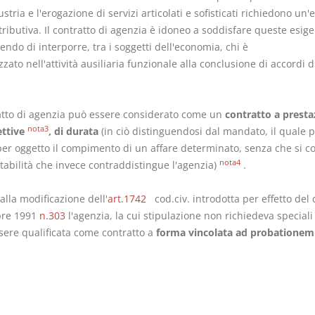
ustria e l'erogazione di servizi articolati e sofisticati richiedono un'e
tributiva. Il contratto di agenzia è idoneo a soddisfare queste esig
ndo di interporre, tra i soggetti dell'economia, chi è
zzato nell'attività ausiliaria funzionale alla conclusione di accordi d
.
ratto di agenzia può essere considerato come un
contratto a presta
nota3
ettive
, di durata
(in ciò distinguendosi dal mandato, il quale p
per oggetto il compimento di un affare determinato, senza che si co
nota4
tabilità che invece contraddistingue l'agenzia)
.
 alla modificazione dell'
art.1742
cod.civ. introdotta per effetto del d
bre 1991
n.303
l'agenzia, la cui stipulazione non richiedeva speciali
sere qualificata come contratto a
forma vincolata ad probationem