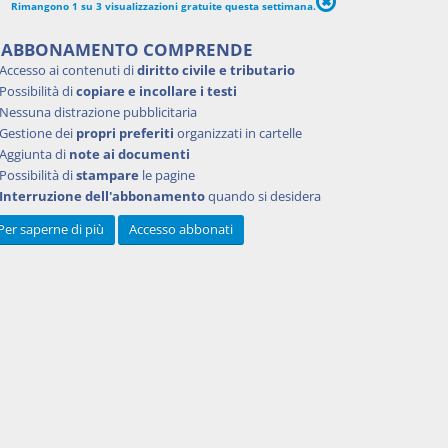
ntratto
Rimangono 1 su 3 visualizzazioni gratuite questa settimana.
o, 2002,
'ABBONAMENTO COMPRENDE
Accesso ai contenuti di
diritto civile e tributario
Possibilità di
copiare e incollare i testi
Nessuna distrazione pubblicitaria
Gestione dei
propri preferiti
organizzati in cartelle
Aggiunta di
note ai documenti
Possibilità di
stampare
le pagine
Interruzione dell'abbonamento
quando si desidera
Per saperne di più
Accesso abbonati
2002
 Torino,