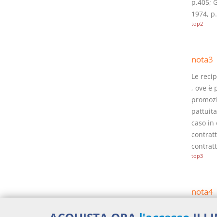
p.405; G
1974, p.
top2
nota3
Le reci
, ove è 
promozi
pattuita
caso in 
contratt
contratt
top3
nota4
Si tratt