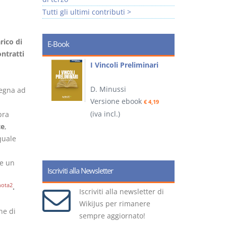
Tutti gli ultimi contributi >
rico di
E-Book
ontratti
i
I Vincoli Preliminari
D. Minussi
pegna ad
Versione ebook
€ 4,19
ook
(iva incl.)
(
pra
€ 5,99
te
,
quale
te un
Iscriviti alla Newsletter
nota2
.
Iscriviti alla newsletter di
WikiJus per rimanere
ne di
sempre aggiornato!