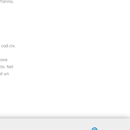
 Torino,
cod.civ.
ione
to. Nel
ad un
tazioni