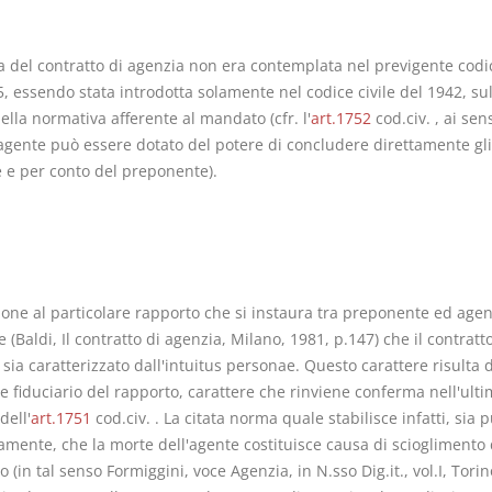
a del contratto di agenzia non era contemplata nel previgente codic
, essendo stata introdotta solamente nel codice civile del 1942, sul
ella normativa afferente al mandato (cfr. l'
art.1752
cod.civ. , ai sen
agente può essere dotato del potere di concludere direttamente gli 
 e per conto del preponente).
zione al particolare rapporto che si instaura tra preponente ed age
ne (Baldi, Il contratto di agenzia, Milano, 1981, p.147) che il contratto
sia caratterizzato dall'intuitus personae. Questo carattere risulta 
e fiduciario del rapporto, carattere che rinviene conferma nell'ult
ell'
art.1751
cod.civ. . La citata norma quale stabilisce infatti, sia 
amente, che la morte dell'agente costituisce causa di scioglimento 
o (in tal senso Formiggini, voce Agenzia, in N.sso Dig.it., vol.I, Torin