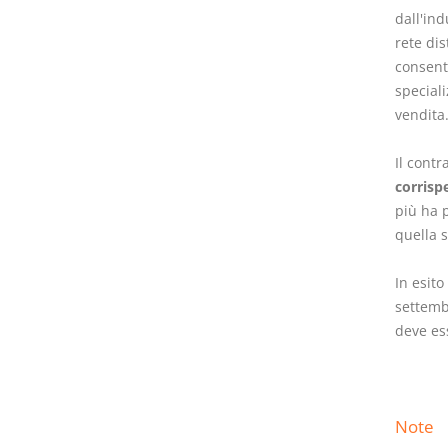
dall'ind
rete dis
consente
speciali
vendita
Il cont
corrisp
più ha 
quella s
In esito
settem
deve es
Note