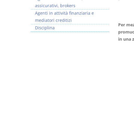
assicurativi, brokers
Agenti in attività finanziaria e
mediatori creditizi
Per mez
Disciplina
promuov
Rapporto e
I Singoli Contratti
in una 
relazione giuridica
D. Minussi
D. Minussi
Versione ebook
€ 5,99
Versione ebook
(iva incl.)
€ 5,99
(iva incl.)