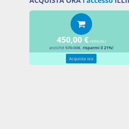
ACQUISTA ORA
l'accesso
ILL
sono, p
(cfr. De
p.182).
top4
450,00 €
ANNUALI
anziché
570.00€
,
risparmi il 21%!
Bibliog
Acquista ora
BALDI
DE LU
FORMI
FORMI
GIOR
1974