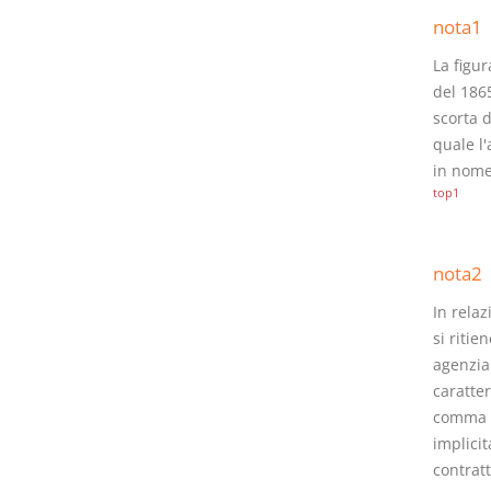
nota1
La figur
del 1865
scorta d
quale l'
in nome
top1
nota2
In rela
si ritie
agenzia 
caratter
comma d
implicit
contratt