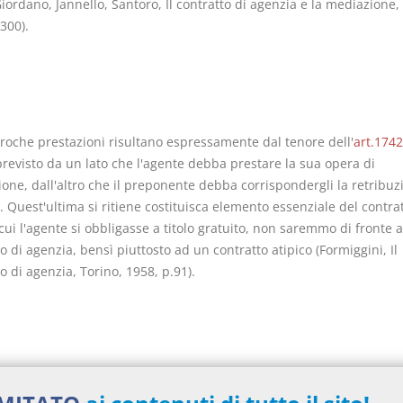
iordano, Jannello, Santoro, Il contratto di agenzia e la mediazione,
300).
proche prestazioni risultano espressamente dal tenore dell'
art.1742
previsto da un lato che l'agente debba prestare la sua opera di
one, dall'altro che il preponente debba corrispondergli la retribuz
. Quest'ultima si ritiene costituisca elemento essenziale del contrat
cui l'agente si obbligasse a titolo gratuito, non saremmo di fronte 
o di agenzia, bensì piuttosto ad un contratto atipico (Formiggini, Il
o di agenzia, Torino, 1958, p.91).
a di un contratto ad esecuzione differita, giacché entrambe le pres