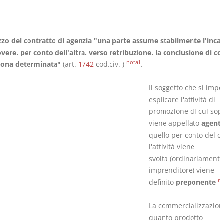
zo del contratto di agenzia "una parte assume stabilmente l'inca
ere, per conto dell'altra, verso retribuzione, la conclusione di c
Il Condominio
Le Società d
nota1
zona determinata"
(art.
1742
cod.civ. )
.
Persone
La riforma di cui alla legge
Il soggetto che si im
220/2012
D. Minussi
S. D'Andrea – D.
esplicare l'attività di
Versione eb
Minussi
promozione di cui so
(iva incl.)
Versione ebook
viene appellato
agen
€ 6,99
quello per conto del 
(iva incl.)
l'attività viene
svolta (ordinariamen
imprenditore) viene
definito
preponente
La commercializzazio
quanto prodotto