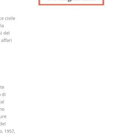
e civile
la
si del
affari
nte
 di
dal
imo
pure
del
o, 1957,