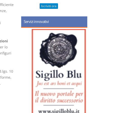
fficiente
Iscriviti ora
enze,
Servizi innovativi
i
zioni
er lo
nfiguri
.lgs. 10
 forme,
.