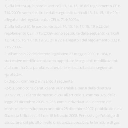
1) alla lettera a), le parole: «articoli 13, 14, 15, 16 del regolamento CE n.
714/2009» sono sostituite dalle seguenti: «articoli 13, 14, 15, 16 e 20 e
allegato I del regolamento (CE) n. 714/2009»;
2) alla lettera b), le parole: «articoli 14, 15, 16, 17, 18, 19 e 22 del
regolamento CE n. 715/2009» sono sostituite dalle seguenti: «articoli
13, 14, 15, 16, 17, 18, 19, 20, 21 e 22 e allegato I del regolamento (CE) n.
715/2009».
2. All'articolo 22 del decreto legislativo 23 maggio 2000, n. 164, e
successive modificazioni, sono apportate le seguenti modificazioni:
a) al comma 2, la parola: «vulnerabili» è sostituita dalla seguente:
«protetti»;
b) dopo il comma 2 è inserito il seguente:
«2-bis. Sono considerati clienti vulnerabili ai sensi della direttiva
2009/73/CE i clienti domestici di cui all'articolo 1, comma 375, della
legge 23 dicembre 2005, n. 266, come individuati dal decreto del
Ministro dello sviluppo economico 28 dicembre 2007, pubblicato nella
Gazzetta Ufficiale n. 41 del 18 febbraio 2008. Per essi vige l'obbligo di
assicurare, col più alto livello di sicurezza possibile, le forniture di gas