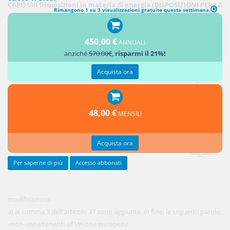
CAPO VIII Disposizioni in materia di energia (DISPOSIZIONI PER LA
Rimangono 1 su 3 visualizzazioni gratuite questa settimana.
CORRETTA ATTUAZIONE DEL TERZO PACCHETTO ENERGIA.
PROCEDURA DI INFRAZIONE 2014/2286)
450,00 €
ANNUALI
anziché
570.00€
,
risparmi il 21%!
1. Al
decreto
Acquista ora
legislativo
1° giugno
2011, n.
48,00 €
MENSILI
93, sono
apportate
le
Acquista ora
seguenti
Per saperne di più
Accesso abbonati
modificazioni:
a) al comma 3 dell'articolo 37 sono aggiunte, in fine, le seguenti parole:
«non appartenenti all'Unione europea»;