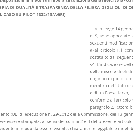
Disposizioni in materia di libera circolazione delle merci (DISPOS
ERIA DI QUALITÀ E TRASPARENZA DELLA FILIERA DEGLI OLI DI O
. CASO EU PILOT 4632/13/AGRI)
1. Alla legge 14 genn
n. 9, sono apportate l
Prescrizione e
Rapporto e
seguenti modificazion
decadenza
relazione gi
a) all'articolo 1, il c
D. Minussi
D. Minussi
sostituito dal seguent
Versione ebook
Versione eb
€ 4,19
«4. L'indicazione dell'
(iva incl.)
(iva incl.)
delle miscele di oli di
originari di più di un
membro dell'Unione 
o di un Paese terzo,
conforme all'articolo 
paragrafo 2, lettera b)
ento (UE) di esecuzione n. 29/2012 della Commissione, del 13 gen
eve essere stampata, ai sensi dei commi 2 e 3 del presente articolo
vidente in modo da essere visibile, chiaramente leggibile e indeleb