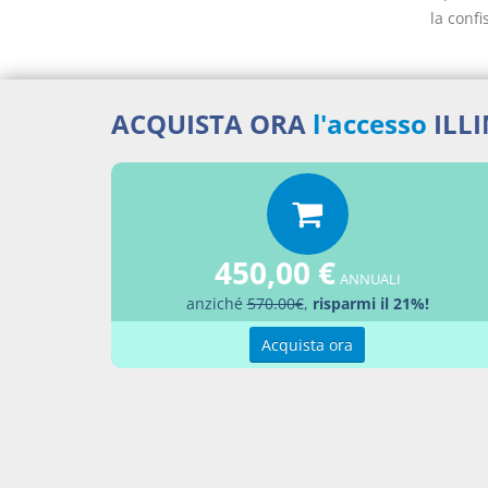
la confi
ACQUISTA ORA
l'accesso
ILL
Docume
Legg
Percor
450,00 €
ANNUALI
anziché
570.00€
,
risparmi il 21%!
LEGG
Aggiu
Acquista ora