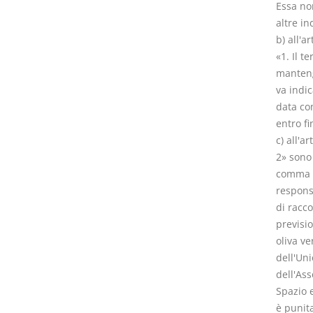
Essa no
altre in
b) all'a
«1. Il t
manteng
va indic
data co
entro fi
c) all'a
2» sono 
comma 1
responsa
di racco
previsio
oliva v
dell'Un
dell'Ass
Spazio 
è punit