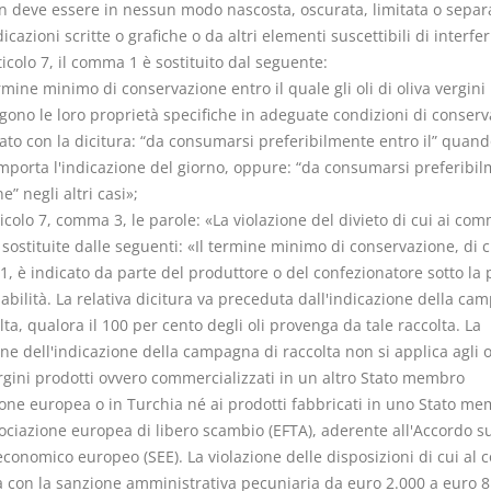
n deve essere in nessun modo nascosta, oscurata, limitata o separ
dicazioni scritte o grafiche o da altri elementi suscettibili di interfer
rticolo 7, il comma 1 è sostituito dal seguente:
ermine minimo di conservazione entro il quale gli oli di oliva vergini
ono le loro proprietà specifiche in adeguate condizioni di conser
ato con la dicitura: “da consumarsi preferibilmente entro il” quand
mporta l'indicazione del giorno, oppure: “da consumarsi preferibi
ne” negli altri casi»;
rticolo 7, comma 3, le parole: «La violazione del divieto di cui ai com
sostituite dalle seguenti: «Il termine minimo di conservazione, di c
, è indicato da parte del produttore o del confezionatore sotto la 
bilità. La relativa dicitura va preceduta dall'indicazione della ca
lta, qualora il 100 per cento degli oli provenga da tale raccolta. La
ne dell'indicazione della campagna di raccolta non si applica agli ol
ergini prodotti ovvero commercializzati in un altro Stato membro
ione europea o in Turchia né ai prodotti fabbricati in uno Stato m
ociazione europea di libero scambio (EFTA), aderente all'Accordo su
economico europeo (SEE). La violazione delle disposizioni di cui al
a con la sanzione amministrativa pecuniaria da euro 2.000 a euro 8