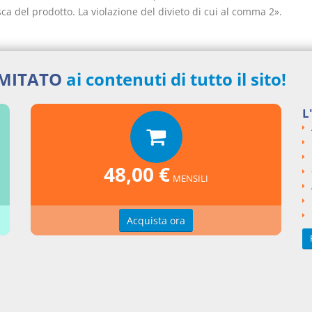
sca del prodotto. La violazione del divieto di cui al comma 2».
IMITATO
ai contenuti di tutto il sito!
nti collegati
L
e del 2016 numero 122
si argomentali
48,00 €
MENSILI
I
Legge
2016
122
ngi un commento
Acquista ora