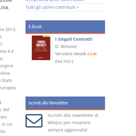
IZIONI
Tutti gli ultimi contributi >
LIVA
E-Book
aio 2013,
e
I Singoli Contratti
i:
uridica
D. Minussi
L
omma 4 è
Versione ebook
€ 5,99
2
e:
ook
(iva incl.)
€ 5,99
origine
 oliva
o Stato
(
europea
4,
Iscriviti alla Newsletter
, del
Iscriviti alla newsletter di
naio
WikiJus per rimanere
, in un
sempre aggiornato!
ile.