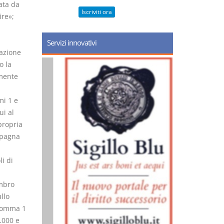
ata da
Iscriviti ora
ire»;
Servizi innovativi
vazione
o la
lmente
mi 1 e
ui al
propria
mpagna
i di
embro
llo
 comma 1
.000 e