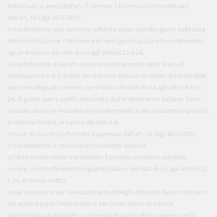
individuati ai sensi dell'art. 7, comma 1 (Comma così modificato
dall'art. 10 Dlgs 467/2001).
Il trasferimento può avvenire soltanto dopo quindici giorni dalla data
della notificazione; il termine è di venti giorni qualora il trasferimento
riguardi taluno dei dati di cui agli articoli 22 e 24.
Il trasferimento è vietato qualora l'ordinamento dello Stato di
destinazione o di transito dei dati non assicuri un livello di tutela delle
persone adeguato (ovvero, se si tratta dei dati di cui agli articoli 22 e
24, di grado pari a quello assicurato dall'ordinamento italiano. Sono
valutate anche le modalità del trasferimento e dei trattamenti previsti,
le relative finalità, la natura dei dati e le
misure di sicurezza) (Periodo soppresso dall'art. 10 Dlgs 467/2001).
Il trasferimento è comunque consentito qualora:
a) l'interessato abbia manifestato il proprio consenso espresso
ovvero, se il trasferimento riguarda taluno dei dati di cui agli articoli 22
e 24, in forma scritta;
b) sia necessario per l'esecuzione di obblighi derivanti da un contratto
del quale è parte l'interessato o per l'esecuzione di misure
precontrattuali adottate su richiesta di quest'ultimo ovvero per la