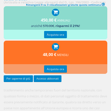
(Articolo e relativa Legge abrogati dal D. Lgs. 196/2003 - Codice in
Rimangono 0 su 3 visualizzazioni gratuite questa settimana.
materia di protezione dei dati personali-)
Il
450,00 €
ANNUALI
anziché
570.00€
,
risparmi il 21%!
Acquista ora
48,00 €
MENSILI
Acquista ora
Per saperne di più
Accesso abbonati
trasferimento anche temporaneo fuori del territorio nazionale, con
qualsiasi forma o mezzo, di dati personali oggetto di trattamento deve
essere previamente notificato al Garante, qualora sia diretto verso un
paese non appartenente all'Unione europea e ricorra uno dei casi