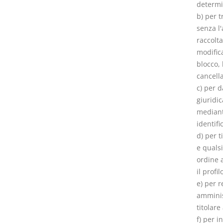
determin
b) per 
senza l'
raccolta
modifica
blocco, 
cancella
c) per 
giuridic
mediant
identifi
d) per t
e quals
ordine a
il profi
e) per r
amminis
titolare
f) per i