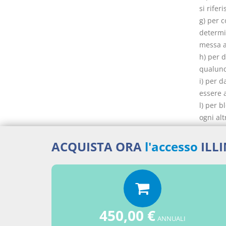
si rifer
g) per 
determi
messa a
h) per d
qualunq
i) per d
essere a
l) per 
ogni al
m) per G
ACQUISTA ORA
l'accesso
ILL
Docume
450,00 €
ANNUALI