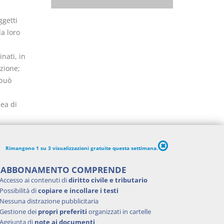
ggetti
a loro
nati, in
zione;
 può
ea di
Rimangono 1 su 3 visualizzazioni gratuite questa settimana.
'ABBONAMENTO COMPRENDE
Accesso ai contenuti di
diritto civile e tributario
Possibilità di
copiare e incollare i testi
Nessuna distrazione pubblicitaria
Gestione dei
propri preferiti
organizzati in cartelle
Aggiunta di
note ai documenti