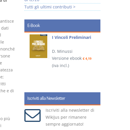
a di
Tutti gli ultimi contributi >
antisce
E-Book
 dati
l
i
I Vincoli Preliminari
lle
, nonché
D. Minussi
ersone
Versione ebook
€ 4,19
re
ook
(iva incl.)
(
€ 5,99
vatezza
e;
itti
che e di
Iscriviti alla Newsletter
Iscriviti alla newsletter di
WikiJus per rimanere
 o più
sempre aggiornato!
i