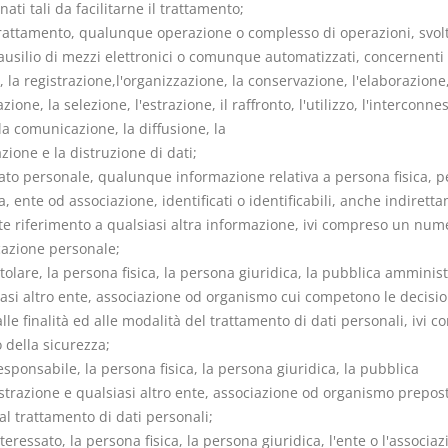
ati tali da facilitarne il trattamento;
trattamento, qualunque operazione o complesso di operazioni, svolt
ausilio di mezzi elettronici o comunque automatizzati, concernenti 
, la registrazione,l'organizzazione, la conservazione, l'elaborazione,
zione, la selezione, l'estrazione, il raffronto, l'utilizzo, l'interconnes
la comunicazione, la diffusione, la
zione e la distruzione di dati;
dato personale, qualunque informazione relativa a persona fisica, 
a, ente od associazione, identificati o identificabili, anche indirett
e riferimento a qualsiasi altra informazione, ivi compreso un num
cazione personale;
itolare, la persona fisica, la persona giuridica, la pubblica amminis
iasi altro ente, associazione od organismo cui competono le decisio
lle finalità ed alle modalità del trattamento di dati personali, ivi 
lo della sicurezza;
esponsabile, la persona fisica, la persona giuridica, la pubblica
trazione e qualsiasi altro ente, associazione od organismo prepost
 al trattamento di dati personali;
nteressato, la persona fisica, la persona giuridica, l'ente o l'associaz