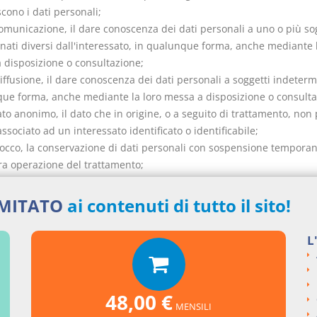
iscono i dati personali;
comunicazione, il dare conoscenza dei dati personali a uno o più so
nati diversi dall'interessato, in qualunque forma, anche mediante l
 disposizione o consultazione;
iffusione, il dare conoscenza dei dati personali a soggetti indetermi
ue forma, anche mediante la loro messa a disposizione o consulta
ato anonimo, il dato che in origine, o a seguito di trattamento, non
ssociato ad un interessato identificato o identificabile;
blocco, la conservazione di dati personali con sospensione temporan
tra operazione del trattamento;
arante, l'autorità istituita ai sensi dell'articolo 30.
IMITATO
ai contenuti di tutto il sito!
L
nti collegati
48,00 €
MENSILI