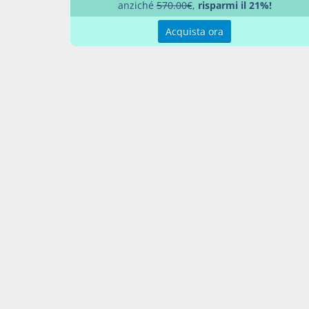
anziché
570.00€
,
risparmi il 21%!
Legg
Acquista ora
Percor
LEGG
Aggiu
Contatti
Condi
Akros Sas di Pirovano Brigida e C.
Condi
Via Provinciale Nord n. 1 - 23837 -
Pref