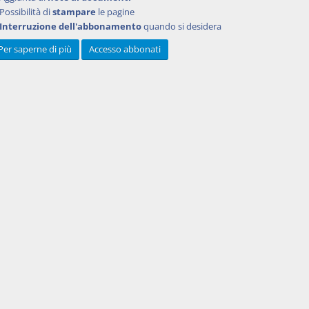
Possibilità di
stampare
le pagine
Interruzione dell'abbonamento
quando si desidera
Per saperne di più
Accesso abbonati
Powered by