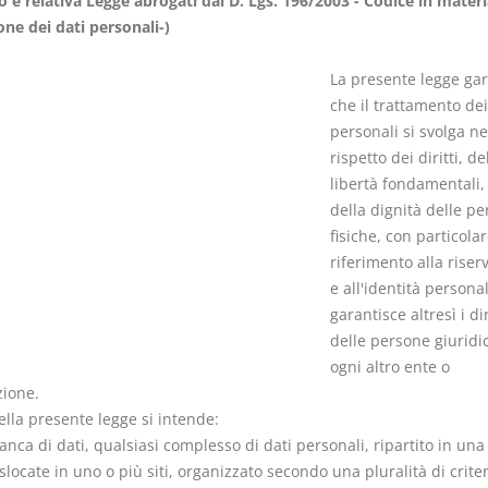
o e relativa Legge abrogati dal D. Lgs. 196/2003 - Codice in materi
one dei dati personali-)
La presente legge gar
che il trattamento dei
personali si svolga ne
Il Condominio
Le Società d
rispetto dei diritti, de
Persone
La riforma di cui alla legge
libertà fondamentali
220/2012
della dignità delle p
D. Minussi
S. D'Andrea – D.
fisiche, con particola
Versione eb
Minussi
riferimento alla riser
(iva incl.)
Versione ebook
€ 6,99
e all'identità personal
(iva incl.)
garantisce altresì i dir
delle persone giuridi
ogni altro ente o
zione.
della presente legge si intende:
anca di dati, qualsiasi complesso di dati personali, ripartito in una
slocate in uno o più siti, organizzato secondo una pluralità di criter