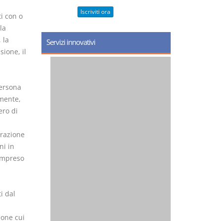
Iscriviti ora
i con o
la
 la
Servizi innovativi
sione, il
persona
amente,
ero di
trazione
ni in
compreso
i dal
ione cui