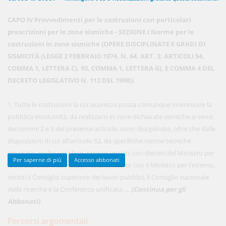
CAPO IV Provvedimenti per le costruzioni con particolari
prescrizioni per le zone sismiche - SEZIONE I Norme per le
450,00 €
ANNUALI
costruzioni in zone sismiche (OPERE DISCIPLINATE E GRADI DI
anziché
570.00€
,
risparmi il 21%!
SISMICITÀ (LEGGE 2 FEBBRAIO 1974, N. 64, ART. 3; ARTICOLI 54,
COMMA 1, LETTERA C), 93, COMMA 1, LETTERA G), E COMMA 4 DEL
Acquista ora
DECRETO LEGISLATIVO N. 112 DEL 1998))
1. Tutte le costruzioni la cui sicurezza possa comunque interessare la
48,00 €
MENSILI
pubblica incolumità, da realizzarsi in zone dichiarate sismiche ai sensi
dei commi 2 e 3 del presente articolo, sono disciplinate, oltre che dalle
disposizioni di cui all'articolo 52, da specifiche norme tecniche
Acquista ora
emanate, anche per i loro aggiornamenti, con decreti del Ministro per
Per saperne di più
Accesso abbonati
le infrastrutture ed i trasporti, di concerto con il Ministro per l'interno,
sentiti il Consiglio superiore dei lavori pubblici, il Consiglio nazionale
delle ricerche e la Conferenza unificata. ...
(Continua per gli
Abbonati)
Percorsi argomentali