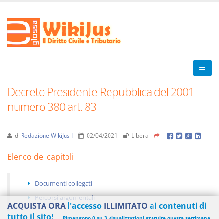
Decreto Presidente Repubblica del 2001
numero 380 art. 83
di
Redazione WikiJus I
02/04/2021
Libera
Elenco dei capitoli
Documenti collegati
Percorsi argomentali
ACQUISTA ORA
l'accesso
ILLIMITATO
ai contenuti di
tutto il sito!
Rimangono 0 su 3 visualizzazioni gratuite questa settimana.