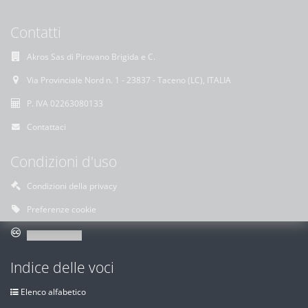
Contatti
Akros Sas di Pirovano Brigida e C.
Via Provinciale Nord n. 1 - 23837 - Taceno (LC), ITALIA
P. IVA 02263080133
Contattaci
Condizioni d'uso
Condizioni della privacy
Preferenze cookie
Indice delle voci
Elenco alfabetico