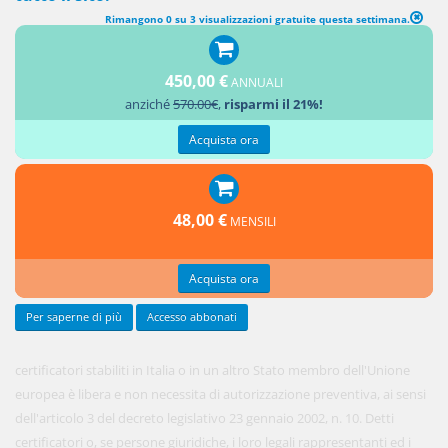
Rimangono 0 su 3 visualizzazioni gratuite questa settimana.
abrogato [CERTIFICATORI]
[1.
450,00 €
ANNUALI
L'attività
anziché
570.00€
,
risparmi il 21%!
dei
Acquista ora
48,00 €
MENSILI
Acquista ora
Per saperne di più
Accesso abbonati
certificatori stabiliti in Italia o in un altro Stato membro dell'Unione
europea è libera e non necessita di autorizzazione preventiva, ai sensi
dell'articolo 3 del decreto legislativo 23 gennaio 2002, n. 10. Detti
certificatori o, se persone giuridiche, i loro legali rappresentanti ed i