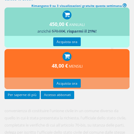
Rimangono 0 su 3 visualizzazioni gratuite questa settimana.
COSTITUZIONE DELL'UNIONE CIVILE PER DELEGA
450,00 €
ANNUALI
1. Quando
anziché
570.00€
,
risparmi il 21%!
vi è
necessità
Acquista ora
o
48,00 €
MENSILI
Acquista ora
Per saperne di più
Accesso abbonati
convenienza di costituire l'unione civile in un comune diverso da
quello in cui è stata presentata la richiesta, l'ufficiale dello stato civile,
completate le verifiche di cui all'articolo 70-bis, su istanza delle parti,
delega per iscritto l'ufficiale dello stato civile del comune dalle stesse