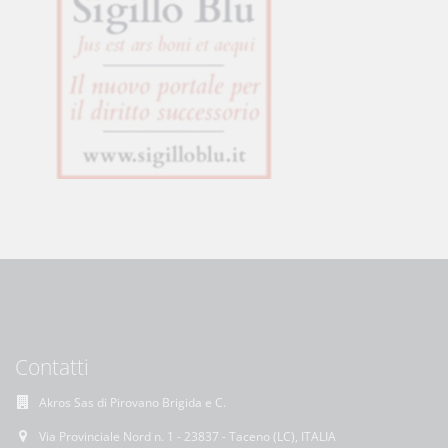
Contatti
Akros Sas di Pirovano Brigida e C.
Via Provinciale Nord n. 1 - 23837 - Taceno (LC), ITALIA