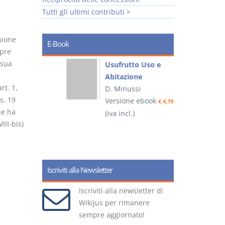
Tutti gli ultimi contributi >
nione
E-Book
mpre
 sua
liminari
Usufrutto Uso e
Abitazione
rt. 1,
D. Minussi
s. 19
ook
Versione ebook
€ 4,19
€ 4,19
he ha
(iva incl.)
(
VIII-bis)
Iscriviti alla Newsletter
Iscriviti alla newsletter di
WikiJus per rimanere
sempre aggiornato!