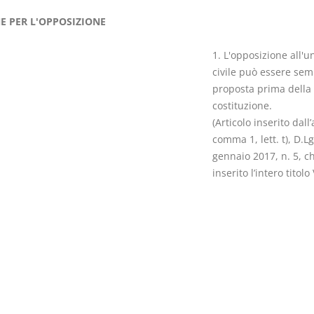
E PER L'OPPOSIZIONE
1. L'opposizione all'u
civile può essere se
proposta prima della
I Vincoli Pre
costituzione.
(Articolo inserito dall’a
D. Minussi
comma 1, lett. t), D.Lg
Versione eb
gennaio 2017, n. 5, c
(iva incl.)
inserito l’intero titolo 