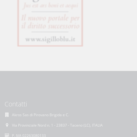
Contatti
Akros Sas di Pirovano Brigida e C.
Via Provinciale Nord n. 1 - 23837 - Taceno (LC), ITALIA
P. IVA 02263080133