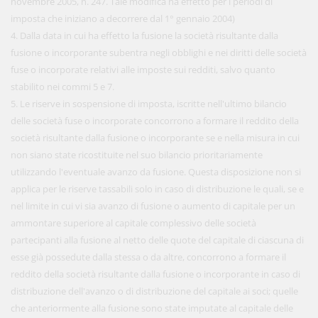
novembre 2005, n. 247. Tale modifica ha effetto per i periodi di
imposta che iniziano a decorrere dal 1° gennaio 2004)
4. Dalla data in cui ha effetto la fusione la società risultante dalla
fusione o incorporante subentra negli obblighi e nei diritti delle società
fuse o incorporate relativi alle imposte sui redditi, salvo quanto
stabilito nei commi 5 e 7.
5. Le riserve in sospensione di imposta, iscritte nell'ultimo bilancio
delle società fuse o incorporate concorrono a formare il reddito della
società risultante dalla fusione o incorporante se e nella misura in cui
non siano state ricostituite nel suo bilancio prioritariamente
utilizzando l'eventuale avanzo da fusione. Questa disposizione non si
applica per le riserve tassabili solo in caso di distribuzione le quali, se e
nel limite in cui vi sia avanzo di fusione o aumento di capitale per un
ammontare superiore al capitale complessivo delle società
partecipanti alla fusione al netto delle quote del capitale di ciascuna di
esse già possedute dalla stessa o da altre, concorrono a formare il
reddito della società risultante dalla fusione o incorporante in caso di
distribuzione dell'avanzo o di distribuzione del capitale ai soci; quelle
che anteriormente alla fusione sono state imputate al capitale delle