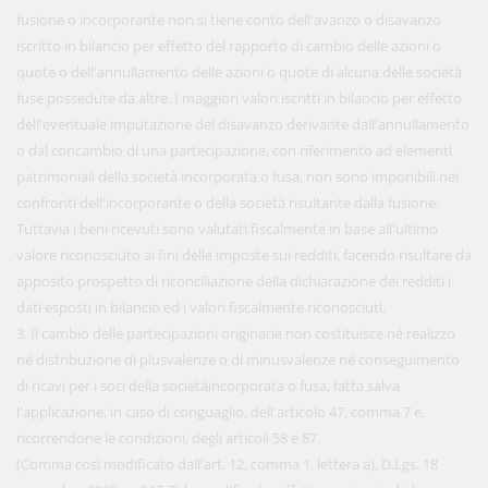
fusione o incorporante non si tiene conto dell'avanzo o disavanzo
iscritto in bilancio per effetto del rapporto di cambio delle azioni o
quote o dell'annullamento delle azioni o quote di alcuna delle società
fuse possedute da altre. I maggiori valori iscritti in bilancio per effetto
dell'eventuale imputazione del disavanzo derivante dall'annullamento
o dal concambio di una partecipazione, con riferimento ad elementi
patrimoniali della società incorporata o fusa, non sono imponibili nei
confronti dell'incorporante o della società risultante dalla fusione.
Tuttavia i beni ricevuti sono valutati fiscalmente in base all'ultimo
valore riconosciuto ai fini delle imposte sui redditi, facendo risultare da
apposito prospetto di riconciliazione della dichiarazione dei redditi i
dati esposti in bilancio ed i valori fiscalmente riconosciuti.
3. Il cambio delle partecipazioni originarie non costituisce né realizzo
né distribuzione di plusvalenze o di minusvalenze né conseguimento
di ricavi per i soci della societàincorporata o fusa, fatta salva
l'applicazione, in caso di conguaglio, dell'articolo 47, comma 7 e,
ricorrendone le condizioni, degli articoli 58 e 87.
(Comma così modificato dall'art. 12, comma 1, lettera a), D.Lgs. 18