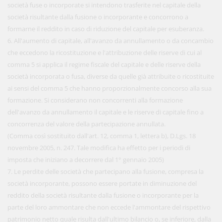
società fuse o incorporate si intendono trasferite nel capitale della
società risultante dalla fusione o incorporante e concorrono a
formarne il reddito in caso di riduzione del capitale per esuberanza.
6. All'aumento di capitale, all'avanzo da annullamento o da concambio
che eccedono la ricostituzione e l'attribuzione delle riserve di cui al
comma 5 si applica il regime fiscale del capitale e delle riserve della
società incorporata o fusa, diverse da quelle già attribuite o ricostituite
ai sensi del comma 5 che hanno proporzionalmente concorso alla sua
formazione. Si considerano non concorrenti alla formazione
dell'avanzo da annullamento il capitale e le riserve di capitale fino a
concorrenza del valore della partecipazione annullata.
(Comma così sostituito dall'art. 12, comma 1, lettera b), D.Lgs. 18
novembre 2005, n. 247. Tale modifica ha effetto per i periodi di
imposta che iniziano a decorrere dal 1° gennaio 2005)
7. Le perdite delle società che partecipano alla fusione, compresa la
società incorporante, possono essere portate in diminuzione del
reddito della società risultante dalla fusione o incorporante per la
parte del loro ammontare che non eccede l'ammontare del rispettivo
patrimonio netto quale risulta dall'ultimo bilancio o, se inferiore, dalla