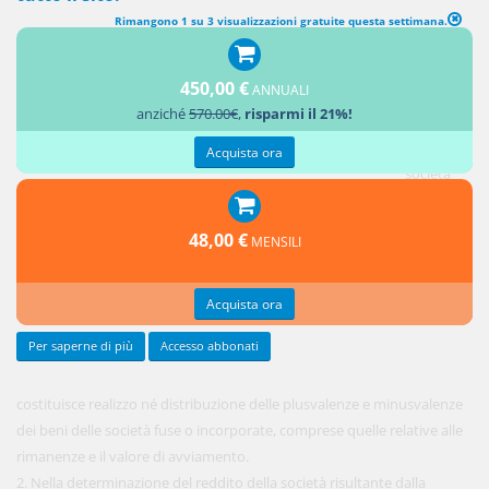
Rimangono 1 su 3 visualizzazioni gratuite questa settimana.
FUSIONE DI SOCIETÀ
450,00 €
ANNUALI
1. La
anziché
570.00€
,
risparmi il 21%!
fusione
tra più
Acquista ora
società
non
48,00 €
MENSILI
Acquista ora
Per saperne di più
Accesso abbonati
costituisce realizzo né distribuzione delle plusvalenze e minusvalenze
dei beni delle società fuse o incorporate, comprese quelle relative alle
rimanenze e il valore di avviamento.
2. Nella determinazione del reddito della società risultante dalla