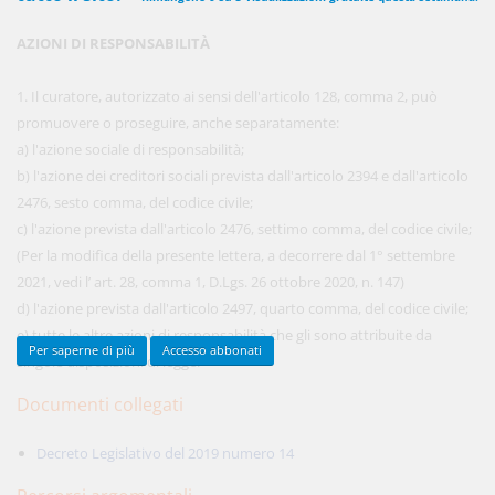
AZIONI DI RESPONSABILITÀ
450,00 €
ANNUALI
1. Il curatore, autorizzato ai sensi dell'articolo 128, comma 2, può
anziché
570.00€
,
risparmi il 21%!
promuovere o proseguire, anche separatamente:
a) l'azione sociale di responsabilità;
Acquista ora
b) l'azione dei creditori sociali prevista dall'articolo 2394 e dall'articolo
2476, sesto comma, del codice civile;
c) l'azione prevista dall'articolo 2476, settimo comma, del codice civile;
48,00 €
MENSILI
(Per la modifica della presente lettera, a decorrere dal 1° settembre
2021, vedi l’ art. 28, comma 1, D.Lgs. 26 ottobre 2020, n. 147)
d) l'azione prevista dall'articolo 2497, quarto comma, del codice civile;
Acquista ora
e) tutte le altre azioni di responsabilità che gli sono attribuite da
Per saperne di più
Accesso abbonati
singole disposizioni di legge.
Documenti collegati
Decreto Legislativo del 2019 numero 14