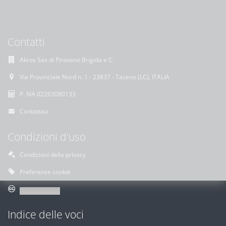
Contatti
Akros Sas di Pirovano Brigida e C.
Via Provinciale Nord n. 1 - 23837 - Taceno (LC), ITALIA
P. IVA 02263080133
Contattaci
Condizioni d'uso
Condizioni della privacy
Preferenze cookie
Indice delle voci